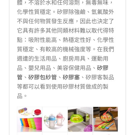
體
，
不溶於水和任何溶劑，無毒無味，
化學性質穩定
。矽膠
除強鹼、氫氟酸外
不與任何物質發生反應，因此也決定了
它具有許多其他同類材料難以取代得特
點：吸附性能高、熱穩定性好、化學性
質穩定、有較高的機械強度等
。
在
我們
週遭的
生活用品
、廚房用具、
運動用
品
、嬰兒用品、美容保健用品、
矽膠
管
、
矽膠包紗管
、
矽膠塞
、矽膠客製品
等都可以看到
使用
矽膠
材質做成的製
品
。