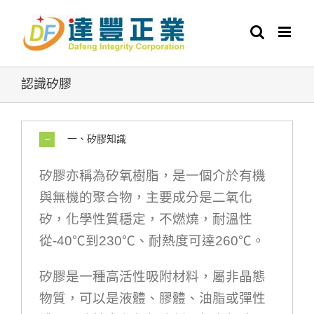
Skip
to
content
認識矽膠
一、矽膠知識
矽膠亦稱為矽氧樹脂，是一個介於有機
與無機的聚合物，主要成分是二氧化
矽，化學性質穩定，不燃燒，
耐溫性
從
-40
℃
到
2
30
℃、耐熱度可達
260
℃
。
矽膠是一種高活性吸附材料，屬非晶態
物質
，
可以是液體、膠體、油脂或彈性