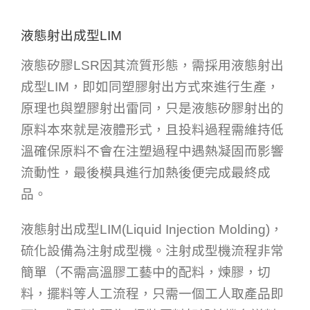
液態射出成型LIM
液態矽膠LSR因其流質形態，需採用液態射出
成型LIM，即如同塑膠射出方式來進行生產，
原理也與塑膠射出雷同，只是液態矽膠射出的
原料本來就是液體形式，且投料過程需維持低
溫確保原料不會在注塑過程中遇熱凝固而影響
流動性，最後模具進行加熱後便完成最終成
品。
液態射出成型LIM(Liquid Injection Molding)，
硫化設備為注射成型機。注射成型機流程非常
簡單（不需高溫膠工藝中的配料，煉膠，切
料，擺料等人工流程，只需一個工人取產品即