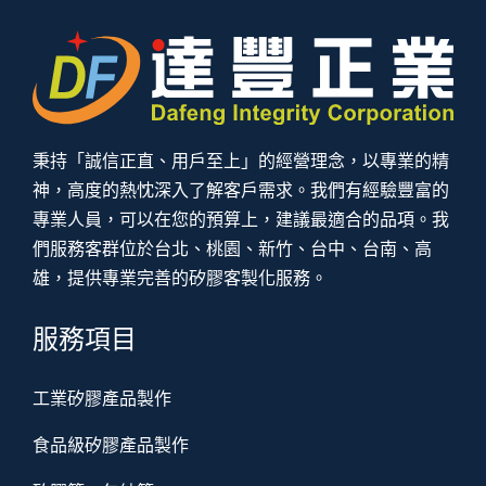
秉持「誠信正直、用戶至上」的經營理念，以專業的精
神，高度的熱忱深入了解客戶需求。我們有經驗豐富的
專業人員，可以在您的預算上，建議最適合的品項。我
們服務客群位於台北、桃園、新竹、台中、台南、高
雄，提供專業完善的矽膠客製化服務。
服務項目
工業矽膠產品製作
食品級矽膠產品製作