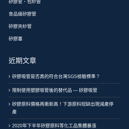
矽膠管、包紗管
食品級矽膠管
矽膠夾紗管
矽膠塞
近期文章
矽膠吸管是否真的符合台灣SGS檢驗標準？
限制使用塑膠吸管後的替代品 — 矽膠吸管
矽膠原料價格再衝新高！下游原料短缺出現減產停
產
2020年下半年矽膠原料等化工品集體暴漲