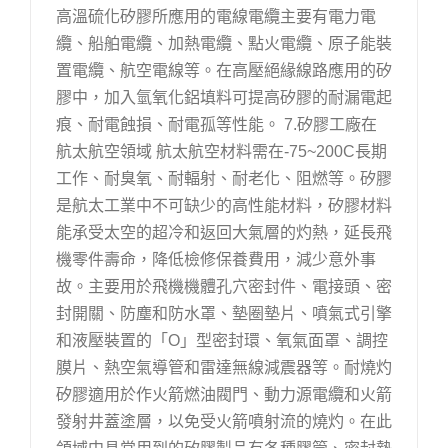
高溫硫化矽膠所應用的電線電纜主要有電力電
纜、船舶電纜、加熱電纜、點火電纜、原子能裝
置電纜、航空電線等。在高壓絕緣線路應用的矽
膠中，加入氫氧化鋁填料可提高矽膠的耐漏電起
痕、耐電蝕損、耐電孤等性能。 7.矽膠工廠在
航太航空領域 航太航空材料需在-75~200C長期
工作、耐臭氧、耐輻射、耐老化、阻燃等。矽膠
是航太工業中不可缺少的高性能材料，矽膠材料
能承受太空的超冷和返回大氣層的灼熱，延長飛
機零件壽命，降低檢修保養費用，減少意外事
故。主要用於飛機機體孔穴密封件、電接頭、密
封開關、防塵和防水罩、墊圈墊片、噴氣式引擎
和液壓裝置的「O」型密封環、氧氣面罩、調控
膜片、熱空氣導管和雷達無線減震器等。耐燒灼
矽膠適用於作火箭燃油閥門、動力源電纜和火箭
發射井蓋塗層，以免受火箭噴射流的燒灼。在此