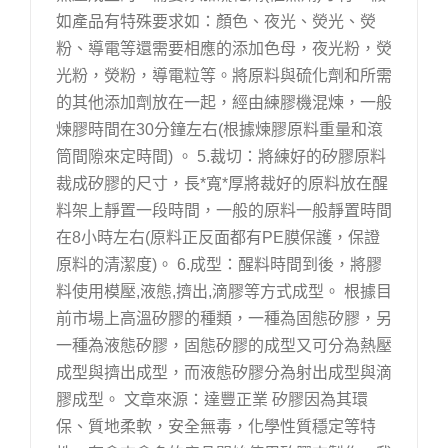
如產品有特殊要求如：顏色、夜光、熒光、熒
粉、導電等還需要相應的添加色母，夜光粉，熒
光粉，熒粉，導電粒等。將原料與硫化劑和所需
的其他添加劑放在一起，經由練膠機混煉，一般
煉膠時間在30分鐘左右(根據煉膠原料重量和滾
筒間隙來定時間) 。 5.裁切：將練好的矽膠原料
裁成矽膠的尺寸，長*寬*厚將裁好的原料放在醒
料架上靜置一段時間，一般的原料一般靜置時間
在8小時左右(原料正反面都有PE膜保護，保證
原料的清潔度)。 6.成型：醒料時間到後，將膠
料使用模壓,液態,擠出,滴膠等方式成型。 根據目
前市場上高溫矽膠的種類，一種為固態矽膠，另
一種為液態矽膠，固態矽膠的成型又可分為熱壓
成型與擠出成型，而液態矽膠分為射出成型與滴
膠成型。 文章來源：達豐正業 矽膠因為其環
保、質地柔軟，安全無毒，化學性質穩定等特