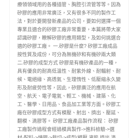
療領領域用的各種插管、胸腔引流管等等。因為
矽膠的應用非常廣泛，又有很多不同的製作工
法，對於要開發新產品的公司，要如何選擇一個
專業且適合的矽膠工廠非常重要，本篇將帶大家
認識矽膠，瞭解矽膠的應用類型，及如何挑選合
適的矽膠工廠。 一.矽膠是什麼? 矽膠工廠成品
按性質及成份，可分為無機矽和有機矽兩大類
二.矽膠的成型方式 矽膠是有機矽產品的一種，
具有優良的耐高低溫性、耐紫外線、耐輻射、耐
候、電絕緣、高透氣、生理惰性、低壓縮永久變
形及耐疲勞性等，因此，矽膠廣泛的應用在航
空、航天、電子電氣、輕工、機械、建築、化
工、醫學、日用品、食品加工業等方面。矽膠工
廠在矽膠成型方式有模壓、射出、擠出、壓延、
翻模、滴膠等。 矽膠工廠產品製作流程： 矽膠
工廠製作過程會經過模具製作->進料檢驗->選
材-配料->煉膠->裁切->成型(模壓,液態,擠出,滴