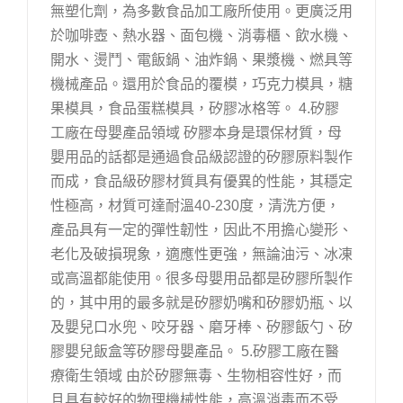
無塑化劑，為多數食品加工廠所使用。更廣泛用
於咖啡壺、熱水器、面包機、消毒櫃、飲水機、
開水、燙鬥、電飯鍋、油炸鍋、果漿機、燃具等
機械產品。還用於食品的覆模，巧克力模具，糖
果模具，食品蛋糕模具，矽膠冰格等。 4.矽膠
工廠在母嬰產品領域 矽膠本身是環保材質，母
嬰用品的話都是通過食品級認證的矽膠原料製作
而成，食品級矽膠材質具有優異的性能，其穩定
性極高，材質可達耐溫40-230度，清洗方便，
產品具有一定的彈性韌性，因此不用擔心變形、
老化及破損現象，適應性更強，無論油污、冰凍
或高溫都能使用。很多母嬰用品都是矽膠所製作
的，其中用的最多就是矽膠奶嘴和矽膠奶瓶、以
及嬰兒口水兜、咬牙器、磨牙棒、矽膠飯勺、矽
膠嬰兒飯盒等矽膠母嬰產品。 5.矽膠工廠在醫
療衛生領域 由於矽膠無毒、生物相容性好，而
且具有較好的物理機械性能，高溫消毒而不受