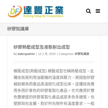
Skip
to
content
矽膠知識庫
矽膠熱壓成型及液態射出成型
By
dafengadmin
|
12 2 月, 2020
|
Categories:
矽膠知識庫
模壓成型(熱壓成型) 模壓成型也稱熱壓成型，此
種技術是利用油壓機的溫度與壓力，將固態矽膠
藉助模具把產品高溫硫化成型出來。這種技術應
用多用於單色的矽膠客製化產品。也可應用於雙
色雙硬度的矽膠客製化產品或是多色多硬度，包
塑膠與包金屬，對於所包物件有溫度要求，一般