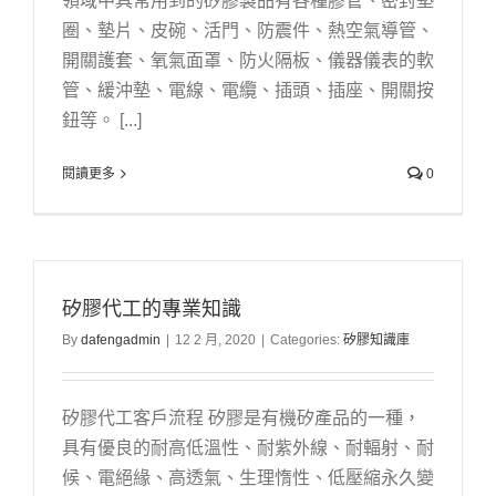
領域中具常用到的矽膠製品有各種膠管、密封墊
圈、墊片、皮碗、活門、防震件、熱空氣導管、
開關護套、氧氣面罩、防火隔板、儀器儀表的軟
管、緩沖墊、電線、電纜、插頭、插座、開關按
鈕等。 [...]
閱讀更多
0
矽膠代工的專業知識
By
dafengadmin
|
12 2 月, 2020
|
Categories:
矽膠知識庫
矽膠代工客戶流程 矽膠是有機矽產品的一種，
具有優良的耐高低溫性、耐紫外線、耐輻射、耐
候、電絕緣、高透氣、生理惰性、低壓縮永久變