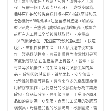
膠工藝中的配料，煉膠，切料，擺料等人工流
程，只需一個工人取產品即可）。成型步驟為:
桶裝原料架設於機台送料處->原料輸送至靜態混
合器進行AB料攪拌->注塑至模具腔體->加熱成
型->完成。液態射出成型產品精確度高（成型之
前所有人工程式全部被機器取代），產量高
（A/B膠混合在一定溫度下幾秒鐘成型），快速
硫化、重複性機械生產。且因粘度適中便於操
作，製品透明性高，可看到模具內灌鑄材料是否
有氣泡等缺陷,在生產製造上有省人，省電，省
材料等多項優點，能生產所有高溫膠生產的產
品。 矽膠因為其環保、質地柔軟，安全無毒，
化學性質穩定等特性，有愈來愈多的產品開始使
用矽膠來製作。我們常見的矽膠種類分為工業級
矽膠、食品級矽膠、醫用級矽膠。工業用矽膠產
品如的密封圈、Ｏ型環，食品加工業用的矽膠蛋
糕模具，母嬰產品裡的矽膠奶嘴、矽膠圍兜，醫