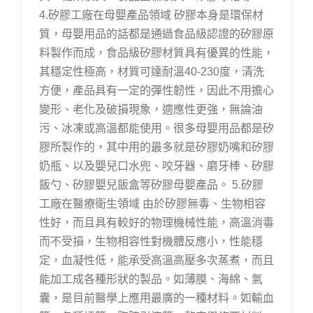
4.矽膠工廠在母嬰產品領域 矽膠本身是環保材
質，母嬰用品的話都是通過食品級認證的矽膠原
料製作而成，食品級矽膠材質具有優異的性能，
其穩定性極高，材質可達耐溫40-230度，清洗
方便，產品具有一定的彈性韌性，因此不用擔心
變形、老化及破損現象，適應性更強，無論油
污、冰凍或高溫都能使用。很多母嬰用品都是矽
膠所製作的，其中用的最多就是矽膠奶嘴和矽膠
奶瓶、以及嬰兒口水兜、咬牙器、磨牙棒、矽膠
飯勺、矽膠嬰兒飯盒等矽膠母嬰產品。 5.矽膠
工廠在醫療衛生領域 由於矽膠無毒、生物相容
性好，而且具有較好的物理機械性能，高溫消毒
而不受損，生物相容性對機體反應小，性能穩
定，血凝性低，能承受高溫高壓多次蒸煮，而且
能加工成各種形狀的製品。如薄膜、海綿、氣
囊，是目前醫學上應用最廣的一種材料。如輸血