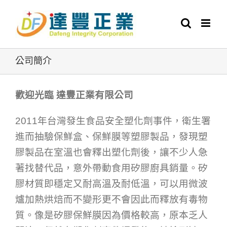
Skip
to
content
公司簡介
歡迎光臨 達豐正業有限公司
2011年台灣發生食品安全塑化劑事件，衛生署
進而抽驗保鮮盒、保鮮膜等塑膠製品，發現塑
膠製品在室溫也會釋出塑化劑後，讓不少人急
著找替代品，意外帶動食用矽膠廚具銷量。矽
膠材質即穩定又耐高溫及耐低溫，可以用微波
爐加熱烘焙而不變形更不會因此而釋放有毒物
質。像是矽膠保鮮膜因為價格較高，原本乏人