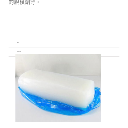
的脫模劑等。
矽膠工廠
固態矽膠是什麼