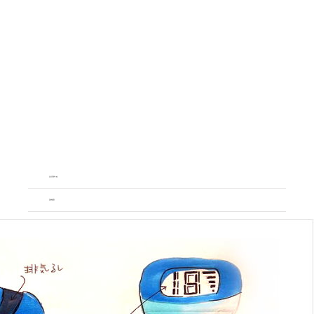
台北矽膠工廠
矽膠客製