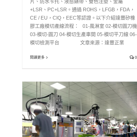
片、防水卡托、液態錶帶、雙色注塑、金屬
+LSR、PC+LSR。通過 ROHS，LFGB，FDA，
CE / EU，CIQ，EEC等認證。以下介紹達豐矽橡
膠工廠模切產線流程： 01-風淋室 02-模切圓刀機
03-模切-圓刀 04-模切生產車間 05-模切平刀線 06-
模切檢測平台 文章來源：達豐正業
閱讀更多
0