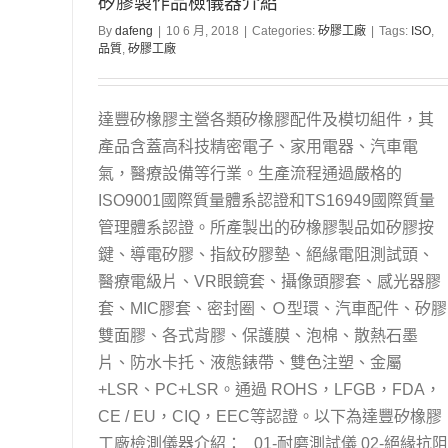
矽膠製作品檢儀器介紹
By
dafeng
|
10 6 月, 2018
|
Categories:
矽膠工廠
|
Tags:
ISO
,
品質
,
矽膠工廠
達豐矽橡膠主營各類矽橡膠配件及模切組件，其
產品含蓋高科技精密電子、家用電器、汽車電
氣，醫療設備等行業。生產流程通過嚴格的
ISO9001國際質量體系認證和TS16949國際質量
管理體系認證。所產製出的矽橡膠製品如矽膠按
鍵、導電矽膠、指紋矽膠墊、絕緣電阻測試頭、
醫療電級片、VR眼鏡套、攝像頭膠套、感光器膠
套、MIC膠套、密封圈、Ｏ型環、汽車配件、矽膠
雙面膠、各式背膠、保護膜、泡棉、散熱石墨
片、防水卡托、液態錶帶、雙色注塑、金屬
+LSR、PC+LSR。通過 ROHS，LFGB，FDA，
CE / EU，CIQ，EEC等認證。以下為達豐矽橡膠
工廠檢測儀器介紹： 01-耐磨測試儀 02-絕緣抗阻