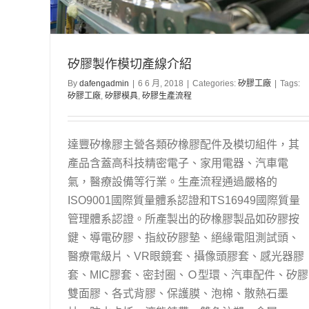
矽膠製作模切產線介紹
By
dafengadmin
|
6 6 月, 2018
|
Categories:
矽膠工廠
|
Tags:
矽膠工廠
,
矽膠模具
,
矽膠生產流程
達豐矽橡膠主營各類矽橡膠配件及模切組件，其
產品含蓋高科技精密電子、家用電器、汽車電
氣，醫療設備等行業。生產流程通過嚴格的
ISO9001國際質量體系認證和TS16949國際質量
管理體系認證。所產製出的矽橡膠製品如矽膠按
鍵、導電矽膠、指紋矽膠墊、絕緣電阻測試頭、
醫療電級片、VR眼鏡套、攝像頭膠套、感光器膠
套、MIC膠套、密封圈、Ｏ型環、汽車配件、矽膠
雙面膠、各式背膠、保護膜、泡棉、散熱石墨