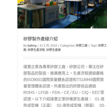
矽膠製作產線介紹
By
dafeng
|
31 5 月, 2018
|
Categories:
矽膠工廠
|
Tags:
矽膠工
廠
,
矽膠生產流程
,
矽膠生產線
達豐正業為專業矽膠工廠、矽膠公司，專注在矽
膠製品的製造、推廣應用上。生產流程通過嚴格
的ISO9001國際質量體系認證和TS16949國際質
量管理體系認證。所產製出的矽膠商品通過
ROHS，LFGB，FDA，CE / EU，CIQ，EEC等
認證。以下介紹達豐正業矽橡膠生產線： 01-液
態成型機（正面） 02-液態成型機（側面） 03-