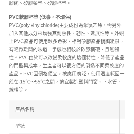
膠碗、矽膠餐墊、矽膠杯墊。
PVC軟膠杯墊 (低毒，不環保)
PVC(poly vinylchloride)主要成份為聚氯乙烯，需另外
加入其他成分來增強其耐熱性、韌性、延展性等。外觀
上PVC產品可使用較多色彩，相對矽膠產品稍顯粗糙，
有輕微難聞的味道，手感也相較於矽膠稍硬，且無韌
性。PVC由於可以改變柔軟度的這個特性，降低了產品
的門檻與成本，生產者可以很方便的製造不同柔軟度的
產品。PVC因價格便宜，被應用廣泛，使用溫度範圍一
般在-15℃～55℃之間，適宜製造塑料門窗、下水管、
線槽等。
產品名稱
可
型號
71