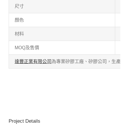
尺寸
36.
顏色
白色
材料
食品
MOQ及售價
客訂
達豐正業有限公司
為專業矽膠工廠、矽膠公司，生產各式
Project Details