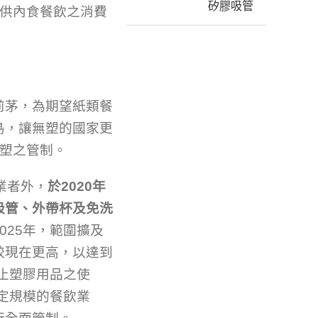
矽膠吸管
管供內食餐飲之消費
前茅，為期望紙類餐
島，讓無塑的國家更
禁塑之管制。
業者外，
於2020年
吸管、外帶杯及免洗
025年，範圍擴及
較現在更高，以達到
禁止塑膠用品之使
一定規模的餐飲業