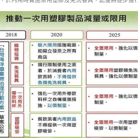
，於內用時實施禁用塑膠及免洗餐具，此後將逐步進