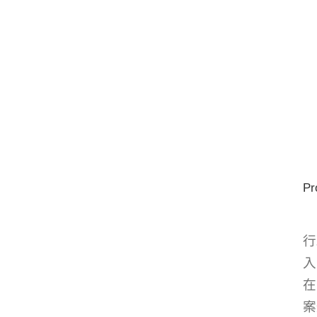
Pr
行
入
在
案