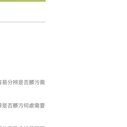
容易分辨是否髒污需
辨是否髒污何處需要