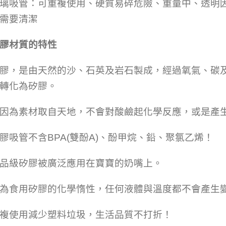
璃吸管：可重複使用、硬質易碎危險、重量中、透明
需要清潔
膠材質的特性
膠，是由天然的沙、石英及岩石製成，經過氧氣、碳
轉化為矽膠。
因為素材取自天地，不會對酸鹼起化學反應，或是產
膠吸管不含BPA(雙酚A)、酚甲烷、鉛、聚氯乙烯！
品級矽膠被廣泛應用在寶寶的奶嘴上。
為食用矽膠的化學惰性，任何液體與溫度都不會產生
複使用減少塑料垃圾，生活品質不打折！