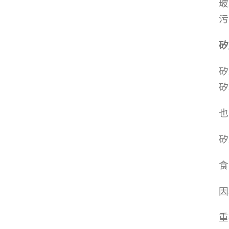
玻
污
矽
矽
矽
也
矽
食
因
重