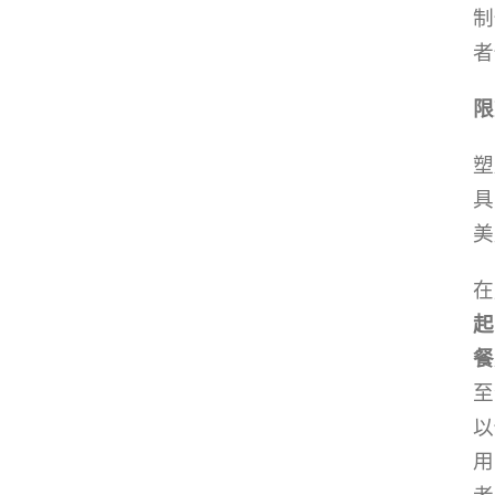
制
者
限
塑
具
美
在
起
餐
至
以
用