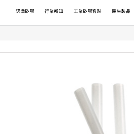
認識矽膠
行業新知
工業矽膠客製
民生製品
ew
rger
age