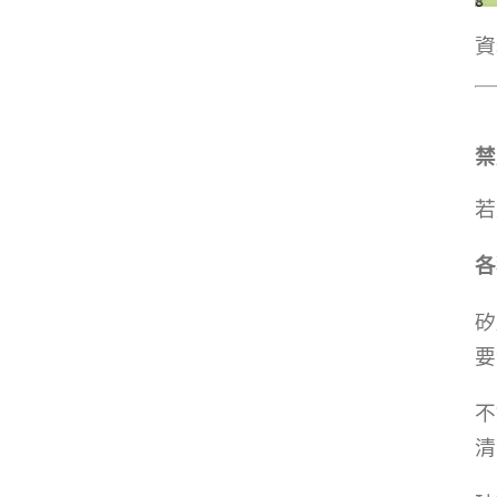
資
禁
若
各
矽
要
不
清