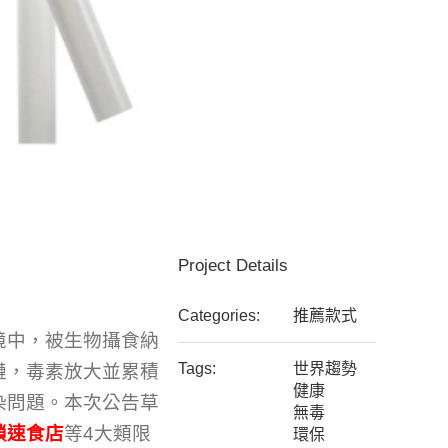
Project Details
Categories:
推薦款式
境中，被生物攝食納
Tags:
世界趨勢
鏈，毒素放大並累積
健康
染問題。本次公告草
無毒
鎖速食店
等4大類限
環保