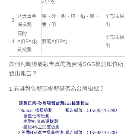
2小時)
八大重金
銻、砷、鋇、鉻、鎘、鉛、
全部未檢
3
屬檢測
汞、硒
出
雙酚
全部未檢
4
A(BPA)材
雙酚A(BPA)
出
質檢測
如何判斷檢驗報告真的為台灣SGS檢測單位所
發出報告？
1.看其報告號碼編號是否為台灣編號？