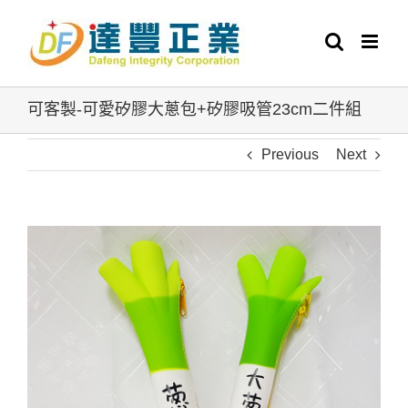
Skip
to
content
可客製-可愛矽膠大蔥包+矽膠吸管23cm二件組
Previous
Next
View
Larger
Image