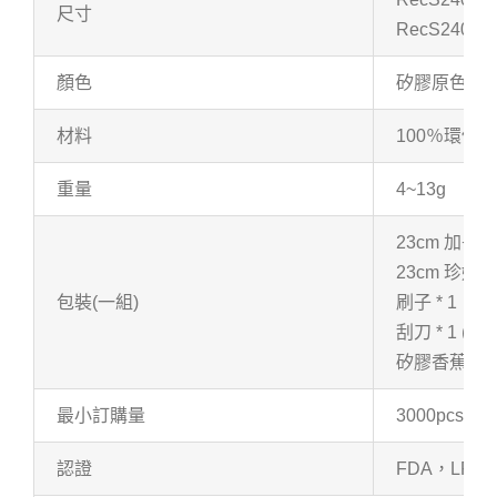
尺寸
RecS2403
顏色
矽膠原色
材料
100％環保
重量
4~13g
23cm 加長冰
23cm 珍奶專
包裝(一組)
刷子 * 1
刮刀 * 1 (戳
矽膠香蕉包可
最小訂購量
3000pcs
認證
FDA，LFG