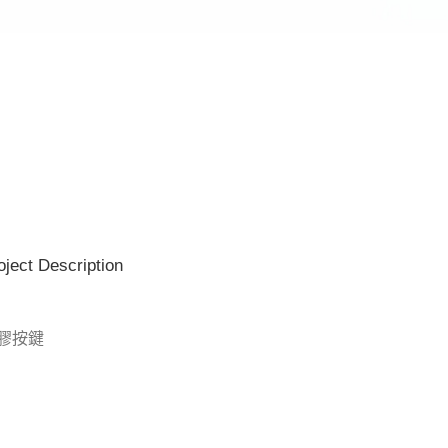
oject Description
膠按鍵