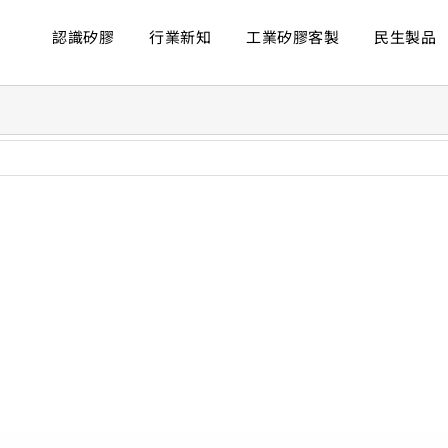
認識矽膠
行業新知
工業矽膠客製
民生製品
ew
rger
age