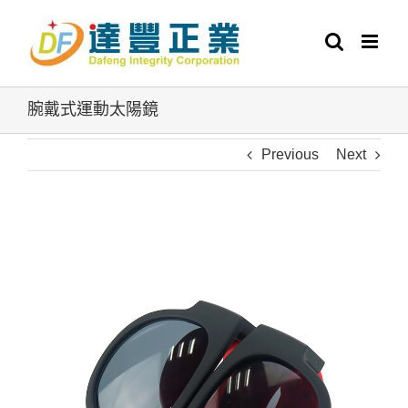
Skip
to
content
腕戴式運動太陽鏡
Previous
Next
View
Larger
Image