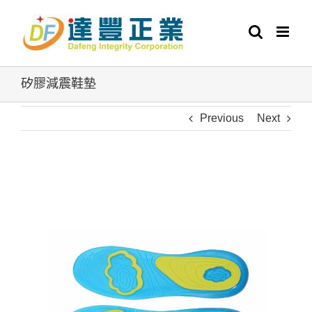
Skip
to
content
矽膠減震鞋墊
Previous
Next
View
Larger
Image