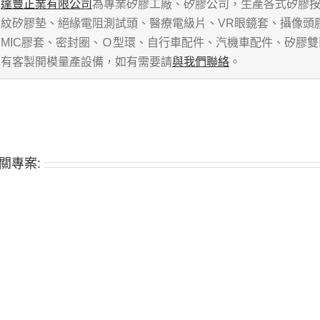
達豐正業有限公司
為專業矽膠工廠、矽膠公司，生產各式矽膠
紋矽膠墊、絕緣電阻測試頭、醫療電級片、VR眼鏡套、攝像頭
MIC膠套、密封圈、Ｏ型環、自行車配件、汽機車配件、矽膠
有客製開模量產設備，如有需要請
與我們聯絡
。
關專案: