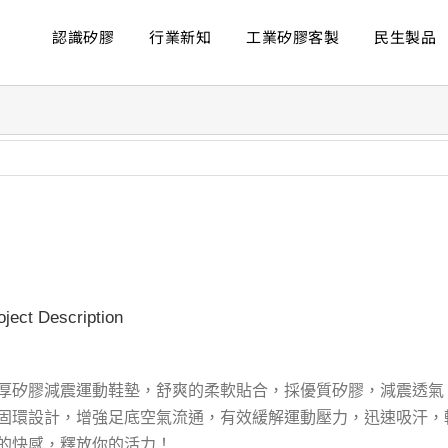
認識矽膠
行業新知
工業矽膠客製
民生製品
ew
rger
age
oject Description
厚矽膠減震運動鞋墊，舒爽的柔軟貼合，採優質矽膠，減震透氣
固環設計，增強足底空氣流通，有效緩解運動壓力，迅速吸汗，
的快感，釋放你的活力！