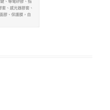
按鍵、導電矽膠、指
膠套、感光器膠套、
雙面膠、保護膜，自