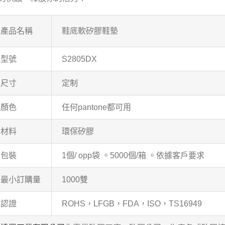
產品名稱
鞋底軟矽膠鞋墊
型號
S2805DX
尺寸
定制
顏色
任何pantone都可用
材料
環保矽膠
包裝
1個/ opp袋 。5000個/箱 。依據客戶要求
最小訂購量
1000雙
認證
ROHS，LFGB，FDA，ISO，TS16949