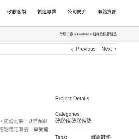
矽膠客製
製造專業
公司簡介
聯絡資訊
矽膠工廠
»
Portfolio
»
鞋底軟矽膠鞋墊
Previous
Next
Project Details
Categories:
矽膠鞋,矽膠鞋墊
，防滑耐磨，U型後跟
輕鬆帶走濕氣，享受運
Tags:
減震鞋墊