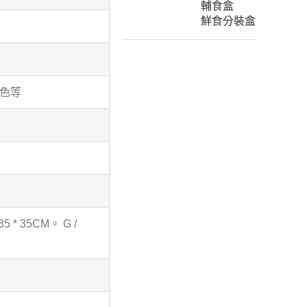
輔食盒
鮮食分裝盒
黃色等
35 * 35CM。 G /