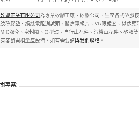
認證
CE / EU，CIQ，EEC，FDA，LFGB
達豐正業有限公司
為專業矽膠工廠、矽膠公司，生產各式矽膠
紋矽膠墊、絕緣電阻測試頭、醫療電級片、VR眼鏡套、攝像頭
MIC膠套、密封圈、Ｏ型環、自行車配件、汽機車配件、矽膠
有客製開模量產設備，如有需要請
與我們聯絡
。
關專案: