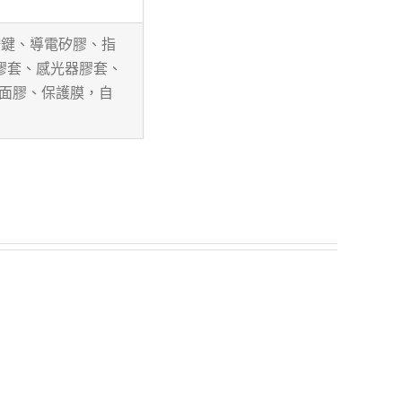
按鍵、導電矽膠、指
膠套、感光器膠套、
雙面膠、保護膜，自