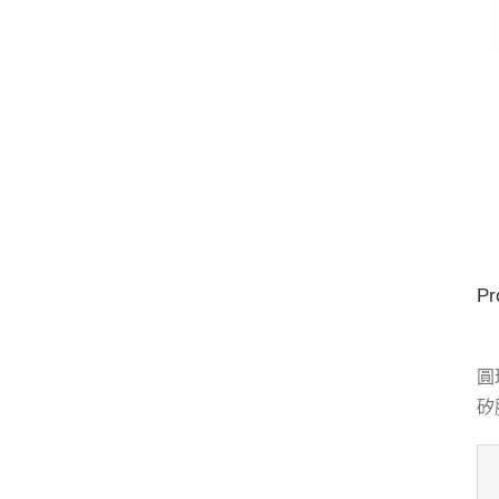
Pr
圓
矽