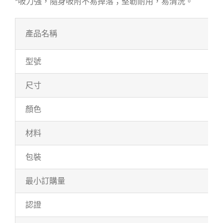
*吸力強，隨身吸附不易掉落；堅韌耐用，易清洗。
產品名稱
型號
尺寸
顏色
材料
包裝
最小訂購量
認證