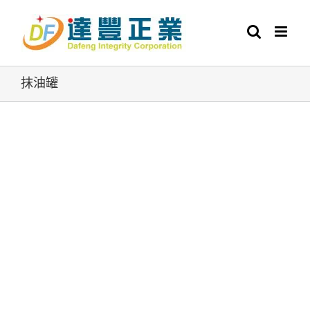
Skip
to
content
抹油罐