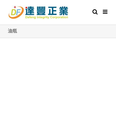
Skip
to
content
油瓶