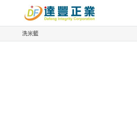
Skip
to
content
洗米籃