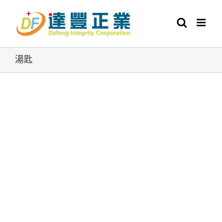
Skip
to
content
湯匙