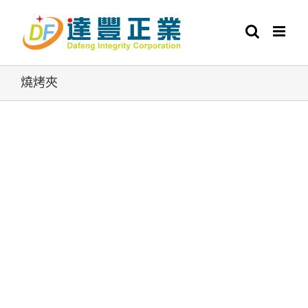
Skip
to
content
燒烤夾