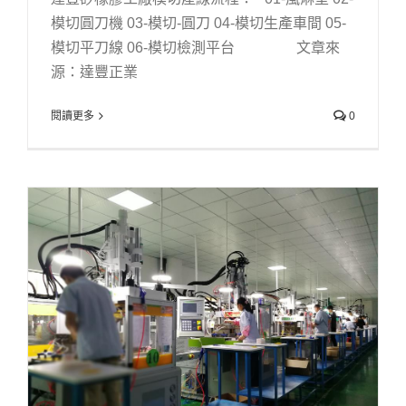
模切圓刀機 03-模切-圓刀 04-模切生產車間 05-
模切平刀線 06-模切檢測平台 文章來
源：達豐正業
閱讀更多
0