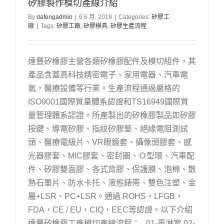
矽膠製作模切產線介紹
By
dafengadmin
|
6 6 月, 2018
|
Categories:
矽膠工
廠
|
Tags:
矽膠工廠
,
矽膠模具
,
矽膠生產流程
達豐矽橡膠主營各類矽橡膠配件及模切組件，其
產品含蓋高科技精密電子、家用電器、汽車電
氣，醫療設備等行業。生產流程通過嚴格的
ISO9001國際質量體系認證和TS16949國際質
量管理體系認證。所產製出的矽橡膠製品如矽膠
按鍵、導電矽膠、指紋矽膠墊、絕緣電阻測試
頭、醫療電級片、VR眼鏡套、攝像頭膠套、感
光器膠套、MIC膠套、密封圈、Ｏ型環、汽車配
件、矽膠雙面膠、各式背膠、保護膜、泡棉、散
熱石墨片、防水卡托、液態錶帶、雙色注塑、金
屬+LSR、PC+LSR。通過 ROHS，LFGB，
FDA，CE / EU，CIQ，EEC等認證。以下介紹
達豐矽橡膠工廠模切產線流程： 01-風淋室 02-