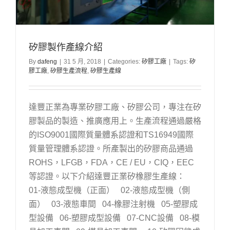
矽膠製作產線介紹
By
dafeng
|
31 5 月, 2018
|
Categories:
矽膠工廠
|
Tags:
矽
膠工廠
,
矽膠生產流程
,
矽膠生產線
達豐正業為專業矽膠工廠、矽膠公司，專注在矽
膠製品的製造、推廣應用上。生產流程通過嚴格
的ISO9001國際質量體系認證和TS16949國際
質量管理體系認證。所產製出的矽膠商品通過
ROHS，LFGB，FDA，CE / EU，CIQ，EEC
等認證。以下介紹達豐正業矽橡膠生產線：
01-液態成型機（正面） 02-液態成型機（側
面） 03-液態車間 04-橡膠注射機 05-塑膠成
型設備 06-塑膠成型設備 07-CNC設備 08-模