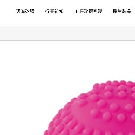
認識矽膠
行業新知
工業矽膠客製
民生製品
ew
rger
age