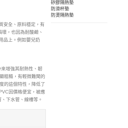
矽膠隔熱墊
防滑杯墊
防燙隔熱墊
質安全、原料穩定，有
不損壞，也因為耐酸鹼、
用品上。例如嬰兒奶
其他成分來增強其耐熱性、韌
稍顯粗糙，有輕微難聞的
軟度的這個特性，降低了
PVC因價格便宜，被應
窗、下水管、線槽等。