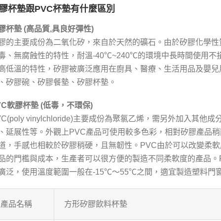
膠杯墊跟PVC杯墊有什麼區別
膠杯墊 (高品質,具良好彈性)
膠的主要成份為二氧化矽，來自於天然的礦石。由於矽膠化學性
毒、無腐蝕性的特性，耐溫-40℃~240℃的環境中長時間使用
高低溫的特性，矽膠被廣泛應用在廚具、醫療、生活用品及嬰兒
、矽膠碗、矽膠餐墊、矽膠杯墊。
VC軟膠杯墊 (低毒，不環保)
VC(poly vinylchloride)主要成份為聚氯乙烯，需另外加入
、延展性等。外觀上PVC產品可使用較多色彩，相對矽膠產品
道，手感也相較於矽膠稍硬，且無韌性。PVC由於可以改變柔
品的門檻與成本，生產者可以很方便的製造不同柔軟度的產品。
廣泛，使用溫度範圍一般在-15℃～55℃之間，適宜製造塑料門
產品名稱
方形矽膠飲料杯墊