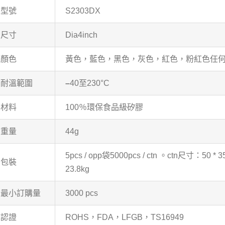
型號
S2303DX
尺寸
Dia4inch
顏色
黃色，藍色，黑色，灰色，紅色，粉紅色任何
耐溫範圍
–
40至230°C
材料
100％環保食品級矽膠
重量
44g
5pcs / opp袋5000pcs / ctn 。ctn尺寸：50 * 3
包裝
23.8kg
最小訂購量
3000 pcs
認證
ROHS，FDA，LFGB，TS16949