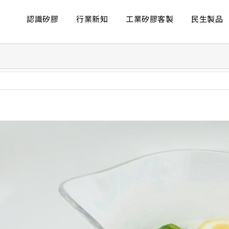
認識矽膠
行業新知
工業矽膠客製
民生製品
ew
rger
age