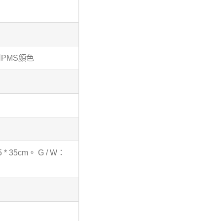
PMS顏色
5 * 35cm。 G / W：