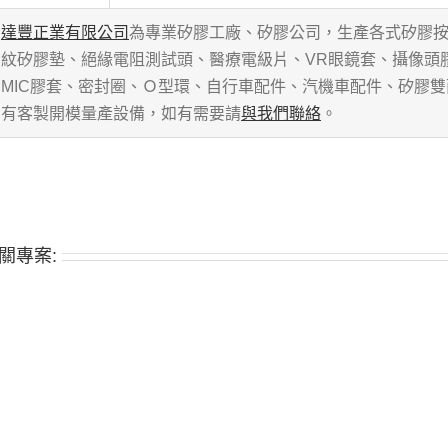
達豐正業有限公司
為專業矽膠工廠、矽膠公司，生產各式矽膠
紋矽膠墊、絕緣電阻測試頭、醫療電級片、VR眼鏡套、攝像頭
MIC膠套、密封圈、Ｏ型環、自行車配件、汽機車配件、矽膠
有客製開模量產設備，如有需要請
與我們聯絡
。
關專案: