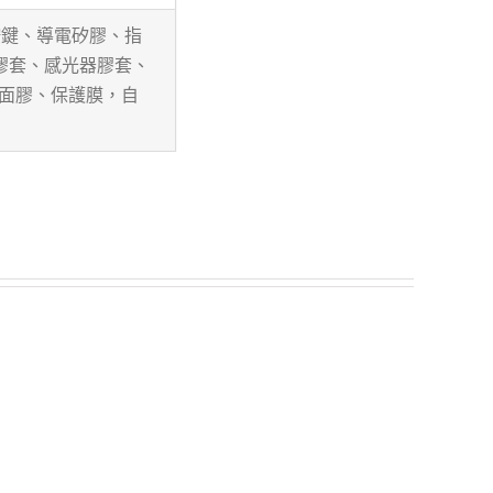
按鍵、導電矽膠、指
膠套、感光器膠套、
雙面膠、保護膜，自