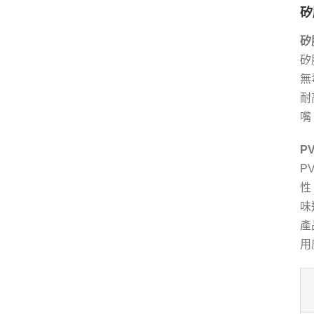
矽
矽
矽
無
耐
嘴
P
P
性
味
產
用