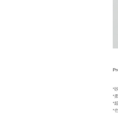
Pr
*
*
*
*