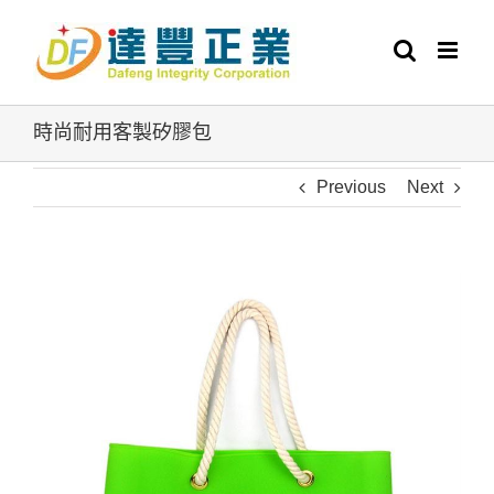
Skip
to
content
時尚耐用客製矽膠包
Previous
Next
View
Larger
Image