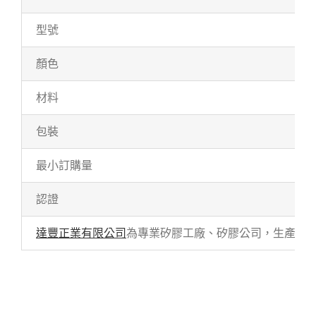
型號
顏色
材料
包裝
最小訂購量
認證
達豐正業有限公司
為專業矽膠工廠、矽膠公司，生產各式