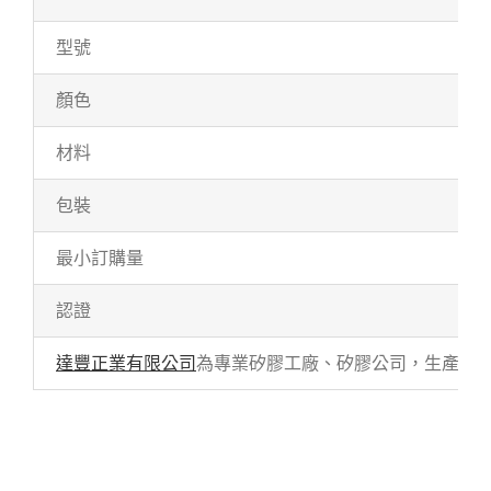
型號
顏色
材料
包裝
最小訂購量
認證
達豐正業有限公司
為專業矽膠工廠、矽膠公司，生產各式