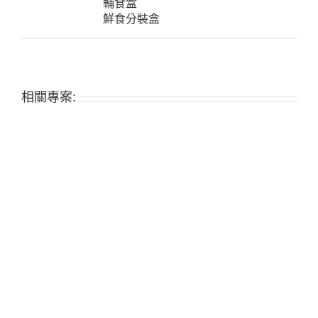
輔食盒
鮮食分裝盒
相關專案: