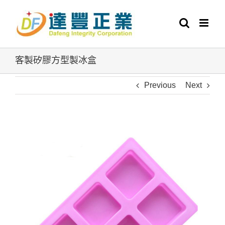
Skip
to
content
客製矽膠方型製冰盒
Previous
Next
View
Larger
Image