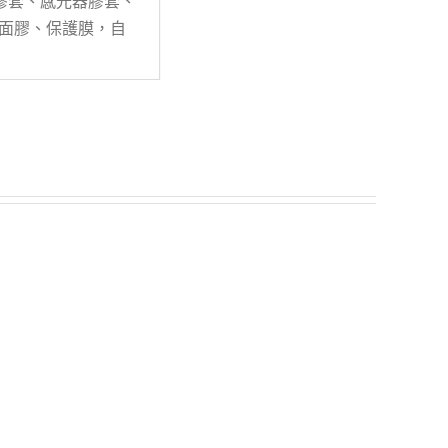
膠套、感光器膠套、
雙面膠、保護膜，自