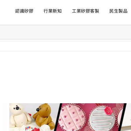
認識矽膠
行業新知
工業矽膠客製
民生製品
ew
rger
age