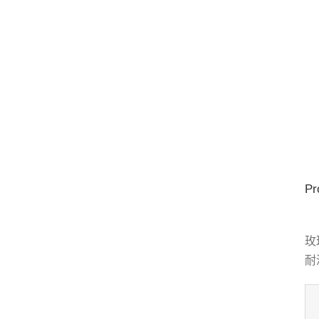
Pr
玫
耐