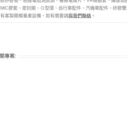
紋矽膠墊、絕緣電阻測試頭、醫療電級片、VR眼鏡套、攝像頭
MIC膠套、密封圈、Ｏ型環、自行車配件、汽機車配件、矽膠
有客製開模量產設備，如有需要請
與我們聯絡
。
關專案: