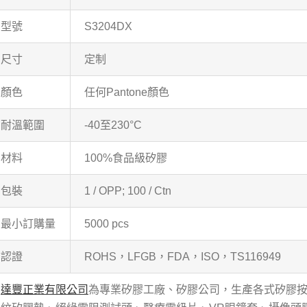
型號
S3204DX
尺寸
定制
顏色
任何Pantone顏色
耐溫範圍
-40至230°C
材料
100%食品級矽膠
包裝
1 / OPP; 100 / Ctn
最小訂購量
5000 pcs
認證
ROHS，LFGB，FDA，ISO，TS116949
達豐正業有限公司
為專業矽膠工廠、矽膠公司，生產各式矽膠