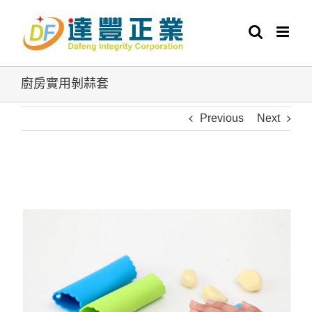
Skip
to
content
廚房實用剝蒜套
Previous
Next
View
Larger
Image