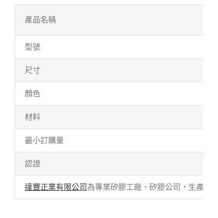
產品名稱
型號
尺寸
顏色
材料
最小訂購量
認證
達豐正業有限公司
為專業矽膠工廠、矽膠公司，生產各式