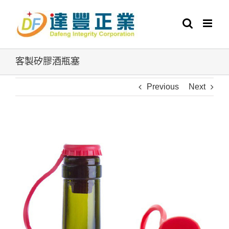
Skip
to
content
客製矽膠酒瓶塞
Previous
Next
View
Larger
Image