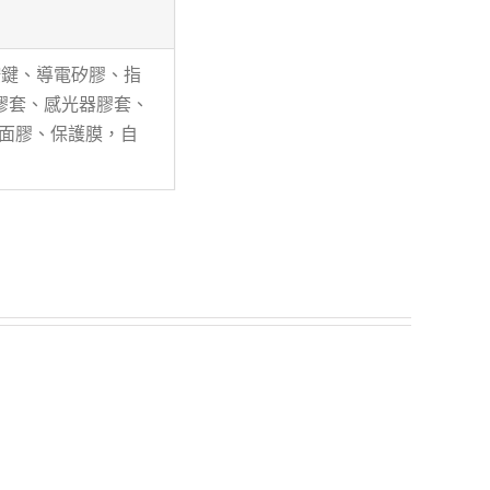
按鍵、導電矽膠、指
膠套、感光器膠套、
雙面膠、保護膜，自