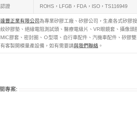
認證
ROHS，LFGB，FDA，ISO，TS116949
達豐正業有限公司
為專業矽膠工廠、矽膠公司，生產各式矽膠
紋矽膠墊、絕緣電阻測試頭、醫療電級片、VR眼鏡套、攝像頭
MIC膠套、密封圈、Ｏ型環、自行車配件、汽機車配件、矽膠
有客製開模量產設備，如有需要請
與我們聯絡
。
關專案: