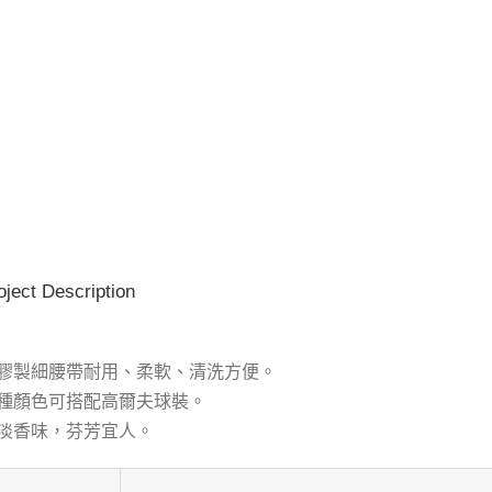
oject Description
膠製細腰帶耐用、柔軟、清洗方便。
種顏色可搭配高爾夫球裝。
淡香味，芬芳宜人。