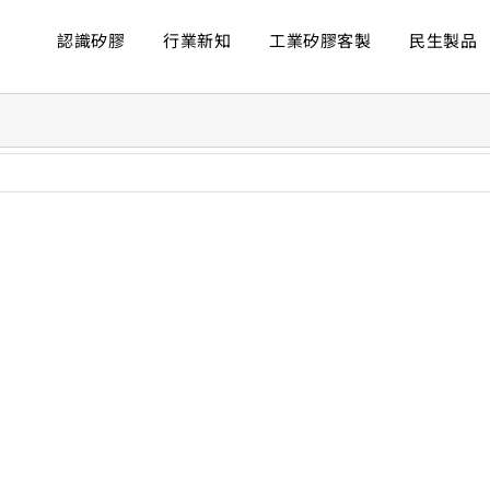
認識矽膠
行業新知
工業矽膠客製
民生製品
ew
rger
age