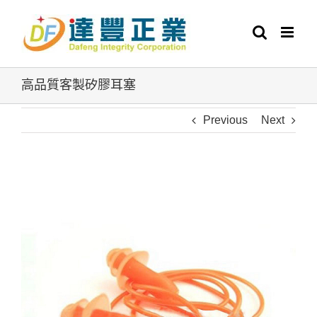
Skip
to
content
高品質客製矽膠耳塞
Previous
Next
View
Larger
Image