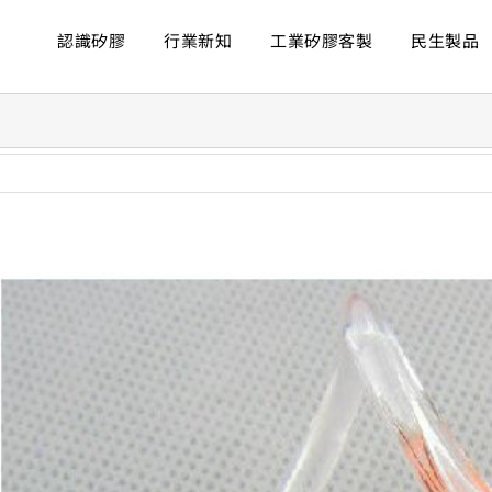
認識矽膠
行業新知
工業矽膠客製
民生製品
ew
rger
age