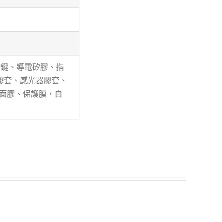
按鍵、導電矽膠、指
膠套、感光器膠套、
雙面膠、保護膜，自