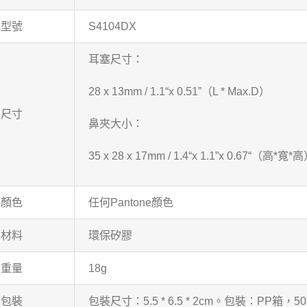
型號
S4104DX
耳塞尺寸：
28 x 13mm / 1.1“x 0.51”（L * Max.D）
尺寸
鼻夾大小：
35 x 28 x 17mm / 1.4“x 1.1”x 0.67“（高*寬*
顏色
任何Pantone顏色
材料
環保矽膠
重量
18g
包裝
包裝尺寸：5.5 * 6.5 * 2cm。包裝：PP箱，50 