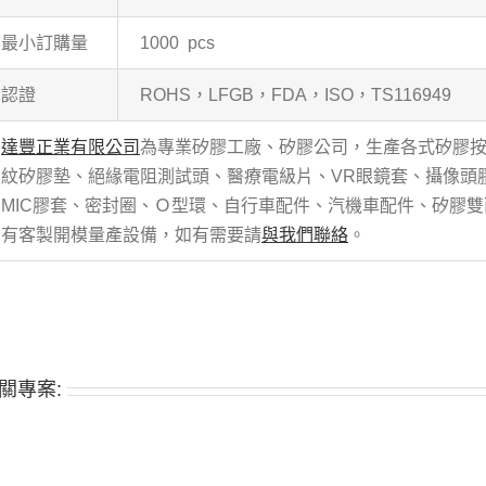
最小訂購量
1000 pcs
認證
ROHS，LFGB，FDA，ISO，TS116949
達豐正業有限公司
為專業矽膠工廠、矽膠公司，生產各式矽膠
紋矽膠墊、絕緣電阻測試頭、醫療電級片、VR眼鏡套、攝像頭
MIC膠套、密封圈、Ｏ型環、自行車配件、汽機車配件、矽膠
有客製開模量產設備，如有需要請
與我們聯絡
。
關專案: