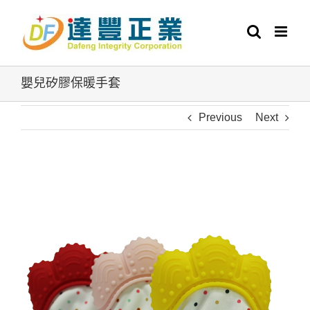
Skip
to
content
嬰兒矽膠保暖手套
Previous
Next
View
Larger
Image