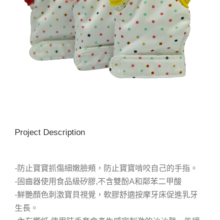
Project Description
-防止寶寶抓傷細嫩臉頰，防止寶寶啃咬自己的手指。
-固齒器使用食品級矽膠,不含雙酚A和鄰苯二甲酸
-鮮艷顏色刺激寶貝視覺，軟膠舒適按摩牙床促進乳牙
生長。