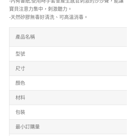
-內有響紙,使用時手套會產生感官刺激的沙沙聲，能讓
寶貝注意力集中，刺激聽力。
-天然矽膠無毒好清洗、可高溫消毒。
產品名稱
型號
尺寸
顏色
材料
包裝
最小訂購量