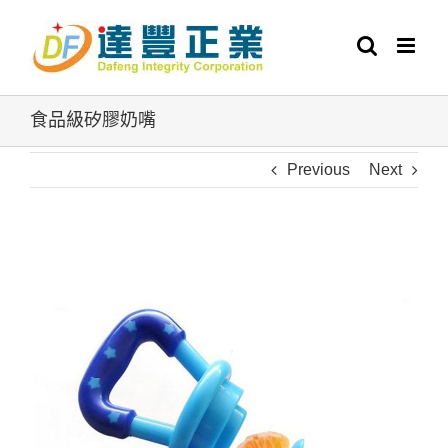
Skip
to
content
食品級矽膠奶嘴
Previous
Next
View
Larger
Image