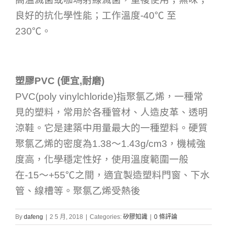
良好的抗化學性能；工作溫度-40℃ 至
230℃。
塑膠PVC (便宜,耐磨)
PVC(poly vinylchloride)指聚氯乙烯，一種常
見的塑料，常用於各種管材、人造皮革、透明
涼鞋。它是建築中用量最大的一種塑料。硬質
聚氯乙烯的密度為1.38～1.43g/cm3，機械強
度高，化學穩定性好，使用溫度範圍一般
在-15～+55℃之間，適宜製造塑料門窗、下水
管、線槽等。聚氯乙烯受熱後
By
dafeng
|
2 5 月, 2018
|
Categories:
矽膠知識
|
0 條評論