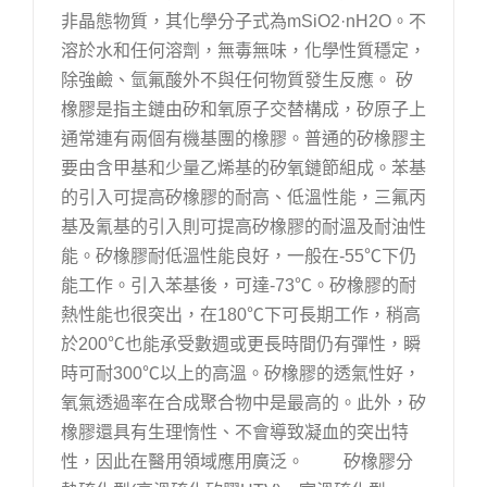
非晶態物質，其化學分子式為mSiO2·nH2O。不
溶於水和任何溶劑，無毒無味，化學性質穩定，
除強鹼、氫氟酸外不與任何物質發生反應。 矽
橡膠是指主鏈由矽和氧原子交替構成，矽原子上
通常連有兩個有機基團的橡膠。普通的矽橡膠主
要由含甲基和少量乙烯基的矽氧鏈節組成。苯基
的引入可提高矽橡膠的耐高、低溫性能，三氟丙
基及氰基的引入則可提高矽橡膠的耐溫及耐油性
能。矽橡膠耐低溫性能良好，一般在-55℃下仍
能工作。引入苯基後，可達-73℃。矽橡膠的耐
熱性能也很突出，在180℃下可長期工作，稍高
於200℃也能承受數週或更長時間仍有彈性，瞬
時可耐300℃以上的高溫。矽橡膠的透氣性好，
氧氣透過率在合成聚合物中是最高的。此外，矽
橡膠還具有生理惰性、不會導致凝血的突出特
性，因此在醫用領域應用廣泛。 矽橡膠分