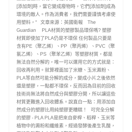
[添加劑]時，當它變成廢物時，它們[添加劑]成為
環境的敵人。作為消費者，我們需要謹慎考慮使
用塑料，“ 文章來源：英國衛報 The
Guardian PLA材質的塑膠製品環保嗎? 塑膠
材質即使加了PLA仍是不環保 任何製品只要是
含有PE（聚乙烯）、PP（聚丙烯）、PVC（聚
氯乙烯）、PS（聚苯乙烯）等塑膠材質，都是
無法自然分解的，唯一可以運用它的方式就是：
回收再利用。就算裡面加了米糠、玉米澱粉、
PLA等自然可能分解的成分，變成小片之後依然
還是塑膠，一點都不環保，反而因為目前的回收
技術尚無法將自然成分與塑膠分開，所以讓這些
材質更難進入回收體系。說直白一點：用添加自
然成分的塑膠比用純塑膠更糟糕！ 可完全分解
的塑膠 - PLA PLA是把來自麥桿、稻稈、玉米等
植物中的澱粉和纖維素，經過發酵後產生乳酸，