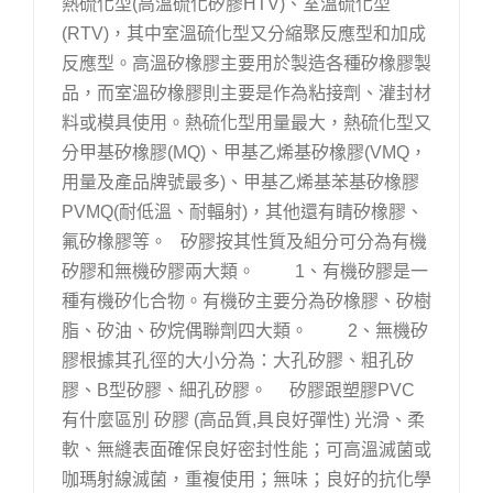
熱硫化型(高溫硫化矽膠HTV)、室溫硫化型
(RTV)，其中室溫硫化型又分縮聚反應型和加成
反應型。高溫矽橡膠主要用於製造各種矽橡膠製
品，而室溫矽橡膠則主要是作為粘接劑、灌封材
料或模具使用。熱硫化型用量最大，熱硫化型又
分甲基矽橡膠(MQ)、甲基乙烯基矽橡膠(VMQ，
用量及產品牌號最多)、甲基乙烯基苯基矽橡膠
PVMQ(耐低溫、耐輻射)，其他還有睛矽橡膠、
氟矽橡膠等。 矽膠按其性質及組分可分為有機
矽膠和無機矽膠兩大類。 1、有機矽膠是一
種有機矽化合物。有機矽主要分為矽橡膠、矽樹
脂、矽油、矽烷偶聯劑四大類。 2、無機矽
膠根據其孔徑的大小分為：大孔矽膠、粗孔矽
膠、B型矽膠、細孔矽膠。 矽膠跟塑膠PVC
有什麼區別 矽膠 (高品質,具良好彈性) 光滑、柔
軟、無縫表面確保良好密封性能；可高溫滅菌或
咖瑪射線滅菌，重複使用；無味；良好的抗化學