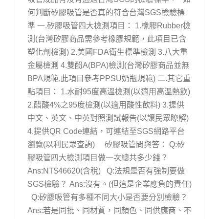
何判斷矽膠吸管是否真的符合台灣SGS檢驗標
準 一.矽膠吸管四大檢測項目： 1.橡膠Rubber檢
測(台灣矽膠商品需參考橡膠規範，此項目已含
塑化劑檢測) 2.美國FDA衛生標準檢測 3.八大重
金屬檢測 4.雙酚A(BPA)檢測(台灣矽膠商品並無
BPA規範,此項目參考PPSU奶瓶規範) 二.其它重
點項目： 1.水耐95度高溫檢測(以適用高溫熱飲)
2.醋酸4%之95度檢測(以適用酸性飲料) 3.提供
中文、英文、中英對照測試報告(以讓民眾瞭解)
4.提供QR Code連結，可連結至SGS網路平台
瀏覽(以利民眾查詢) 矽膠吸管問與答： Q:矽
膠吸管四大檢測項目做一次總共多少錢？
Ans:NT$46620(含稅) Q:法規是否有強制要做
SGS檢驗？ Ans:沒有。(但這是企業應負的責任)
Q:矽膠吸管有多種不同大小是否要分別檢驗？
Ans:若是同批、同材質，同顏色、同供應商、不