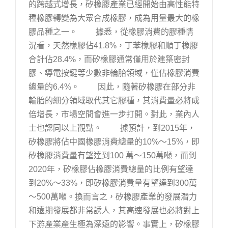
的跨越式增長，矽橡膠產業已經開始由高性能特
種橡膠轉變為大眾合成橡膠，成為用量最大的橡
膠品種之一。 據悉，從橡膠消費的膠種情
況看，天然橡膠佔41.8%，丁苯橡膠和順丁橡膠
合計佔28.4%，而矽橡膠通常僅用於建築密封
膠、導電按鍵等少數非輪胎領域，僅佔橡膠消費
總量的6.4%。 因此，隨著矽橡膠在部分非
輪胎的細分領域取代其它膠種，其消費量必將成
倍增長，市場空間會進一步打開。對此，業內人
士也認同以上觀點。 據預計，到2015年，
矽橡膠將佔中國橡膠消費總量的10%～15%，即
矽橡膠消費量有望達到100 萬～150萬噸，而到
2020年，矽橡膠佔橡膠消費總量的比例有望達
到20%～33%，即矽橡膠消費量有望達到300萬
～500萬噸。換而言之，矽橡膠產業的發展潛力
和遠期發展都非常誘人，其高速發展也必將對上
下游產業產生極為深遠的影響。事實上，矽橡膠