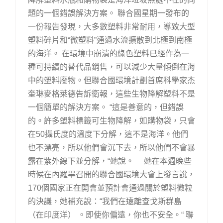
題的一個錯誤解決方案。 聯合國星期一發布的
一份報告發現，大多數塑料非常耐用，導致大型
塑料碎片和“微塑料”通過水流擴散到北極到南極
的海洋。 在環境中崩潰的綠色塑料已經作為一
種可持續的替代品銷售，可以減少大量傾倒在海
中的塑料廢物。但聯合國環境計劃首席科學家杰
奎琳麥格萊德告訴衛報，這些生物降解塑料不是
一個簡單的解決方案。 “這是善意的，但錯誤
的。許多塑料標籤可生物降解，如購物袋，只會
在50攝氏度的溫度下分解，這不是海洋。他們
也不漂亮，所以他們會沉下去，所以他們不會暴
露在紫外線下並分解，“她說。 她在本週晚些
時候在內羅畢召開的聯合國環境大會上發言說，
170個國家正在開會並預計會通過關於塑料微粒
的決議，她補充說：“我們在遠離查戈斯群島
（在印度洋） 。即使你偏遠，你也不安全。“ 聯