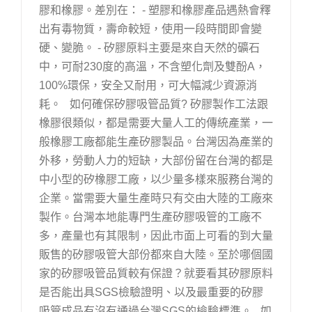
膠和橡膠。差別在： - 塑膠和橡膠產品遇熱會釋
出有毒物質，壽命較短，使用一段時間即會變
硬、變脆。 - 矽膠原料主要是來自天然的礦石
中，可耐230度的高溫，不含塑化劑及雙酚A，
100%環保，安全又耐用，可大幅減少資源消
耗。 如何確保矽膠吸管品質? 矽膠製作工法跟
橡膠很類似，都是需要大量人工的傳統產業，一
般橡膠工廠都能生產矽膠製品。台灣因為產業的
外移，勞動人力的短缺，大部份留在台灣的都是
中小型的矽橡膠工廠，以少量多樣來服務台灣的
企業。當需要大量生產時只有交由大陸的工廠來
製作。台灣本地能專門生產矽膠吸管的工廠不
多，產量也有其限制，因此市面上可看的到大量
販售的矽膠吸管大部份都來自大陸。至於哪個國
家的矽膠吸管品質較有保證？就要看其矽膠原料
是否能出具SGS檢驗證明、以及最重要的矽膠
吸管成品有沒有通過台灣SGS的檢驗標準。 如