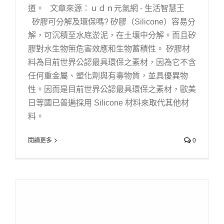
道。 文章來源：ｕｄｎ元氣網 - 生活智慧王
矽膠可分解及環保嗎? 矽膠（Silicone）容易分
解，可沉積至水底淤泥，在土壤中分解。而且矽
膠對水生物無危害效應和生物蓄積性。 矽膠材
料為目前世界公認最具環保之素材，因為它不含
任何重金屬、塑化劑與有毒物質，並具優異物
性。因而是目前世界公認最具環保之素材，歐美
日等國已普遍採用 Silicone 材料來取代其他材
料。
閱讀更多
0