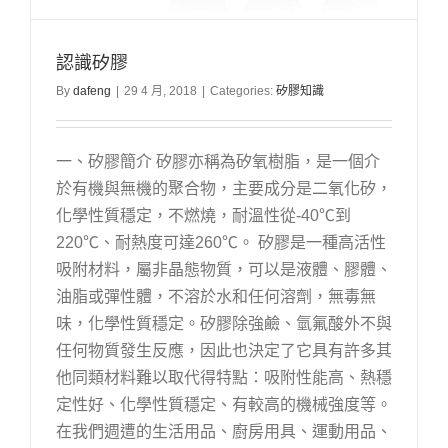
認識矽膠
By
dafeng
|
29 4 月, 2018
|
Categories:
矽膠知識
一、矽膠簡介 矽膠亦稱為矽氧樹脂，是一個介
於有機與無機的聚合物，主要成分是二氧化矽，
化學性質穩定，不燃燒，耐溫性從-40℃到
220℃、耐熱度可達260℃。 矽膠是一種高活性
吸附材料，屬非晶態物質，可以是液體、膠體、
油脂或彈性體，不溶於水和任何溶劑，無毒無
味，化學性質穩定。矽膠除強鹼、氫氟酸外不與
任何物質發生反應，因此也決定了它具有許多其
他同類材料難以取代得特點：吸附性能高、熱穩
定性好、化學性質穩定、有較高的機械強度等。
在我們週遭的生活用品、廚房用具、運動用品、