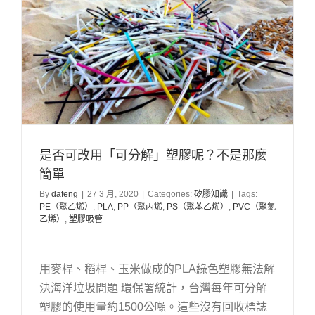
是否可改用「可分解」塑膠呢？不是那麼
簡單
By
dafeng
|
27 3 月, 2020
|
Categories:
矽膠知識
|
Tags:
PE（聚乙烯）
,
PLA
,
PP（聚丙烯
,
PS（聚苯乙烯）
,
PVC（聚氯
乙烯）
,
塑膠吸管
用麥桿、稻桿、玉米做成的PLA綠色塑膠無法解
決海洋垃圾問題 環保署統計，台灣每年可分解
塑膠的使用量約1500公噸。這些沒有回收標誌