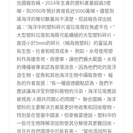
合國報告稱，2014年生產的塑料產量超過3億
噸，到2050年預計將增長近5000萬噸。儘管到
達海洋的確切數量尚不清楚，但該報告得出結
論：“海洋中的塑料碎片或垃圾現在無處不在。”
大型塑料垃圾如海豚可能纏繞的大型塑料碎片，
直徑小於5mm的碎片（稱為微塑料）的蔓延具
有生態，社會和經濟成本。 例如，水母使用塑
料作為棲息地，搭便車，讓他們擴大範圍。水母
的傳播被專家認為是壞消息，因為他們吃的是浮
游生物，從魚和其他海洋生物中攝取食物。 報
告的作者寫道：“有一種道德觀點認為，我們不
應該讓海洋受到塑料廢物的污染，海洋垃圾應​​該
被視為'人類共同關心的問題'”。 聯合國稱，海洋
塑料的主要解決方案是更好地收集和回收廢物，
特別是在發展中國家。但麥格雷德說，塑料中的
一些可生物降解添加劑使其分解使其更難回收，
並且在自然環境中可能有害。 “當你添加所有