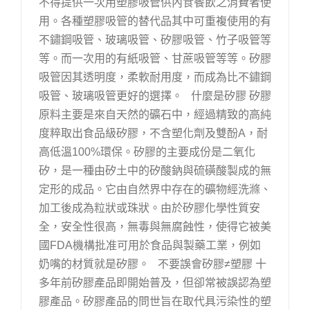
不得提供一次用塑膠吸管供內食餐飲之消費者使
用。各種塑膠吸管的替代品其中可重複使用的有
不鏽鋼吸管、玻璃吸管、矽膠吸管、竹子吸管等
等。而一次用的有紙吸管、甘蔗吸管等等。矽膠
吸管因其透明度，柔軟耐用度，而成為比不鏽鋼
吸管、玻璃吸管更好的選擇。 什麼是矽膠 矽膠
原料主要是來自天然的礦石中，經過精致的高純
度粹取出食品級矽膠，不含塑化劑及雙酚A，耐
高低溫100%環保。矽膠的主要成份是二氧化
矽，是一種由矽土中的矽酸鈉與硫磺酸製成的無
定形的成品。它由自然界中存在的礦物經洗滌、
加工後成為粒狀或珠狀。由於矽膠化學性質安
全，安全性很高，無毒與無腐蝕性，使得它被美
國FDA機構批准可用於食品與製藥工業，例如
奶嘴的材質就是矽膠。 不要誤會矽膠≠塑膠 十
多年前矽膠產品即開始普及，但卻常被誤認為塑
膠產品。矽膠產品的問世旨在取代具污染性的塑