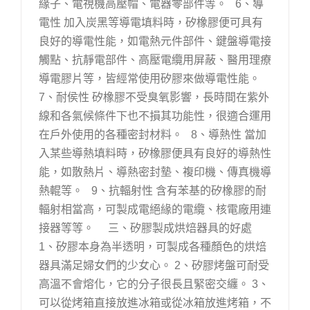
緣子、電視機高壓帽、電器零部件等。 6、導
電性 加入炭黑等導電填料時，矽橡膠便可具有
良好的導電性能，如電熱元件部件、鍵盤導電接
觸點、抗靜電部件、高壓電纜用屏蔽、醫用理療
導電膠片等，皆經常使用矽膠來做導電性能。
7、耐侯性 矽橡膠不受臭氧影響，長時間在紫外
線和各氣候條件下也不損其功能性，很適合運用
在戶外使用的各種密封材料。 8、導熱性 當加
入某些導熱填料時，矽橡膠便具有良好的導熱性
能，如散熱片、導熱密封墊、複印機、傳真機導
熱輥等。 9、抗輻射性 含有苯基的矽橡膠的耐
輻射相當高，可製成電絕緣的電纜、核電廠用連
接器等等。 三、矽膠製成烘焙器具的好處
1、矽膠本身為半透明，可製成各種顏色的烘焙
器具滿足婦女們的少女心。 2、矽膠烤盤可耐受
高溫不會熔化，它的分子很長且緊密交纏。 3、
可以從烤箱直接放進冰箱或從冰箱放進烤箱，不