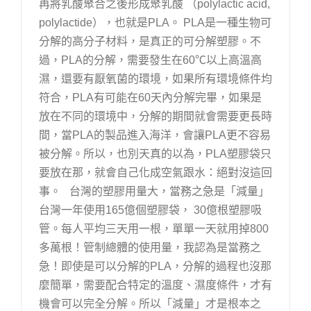
再將乳酸聚合之後形成聚乳酸 （polylactic acid,
polylactide），也就是PLA。 PLA是一種生物可
分解的高分子材料，是真正的可分解塑膠。不
過，PLA的分解，需要發生在60℃以上高溫高
濕，還要有厭氧菌的環境，如果所有環境條件均
符合，PLA有可能在60天內分解完畢，如果是
放在不同的環境中，分解的期間就會需要更長時
間，當PLA的製品進入海洋，會讓PLA更不容易
被分解。所以，也別天真的以為，PLA塑膠袋只
要放在那，就會自己化成空氣跟水：絕對沒這回
事。 台灣的塑膠用量大，當務之急是「減量」
台灣一年使用165億個塑膠袋， 30億根塑膠吸
管。每人平均三天用一根，單單一天就用掉800
多萬根！管制總體的使用量，我認為是當務之
急！即使是可以分解的PLA，分解的過程也沒那
麼簡單，需要配合特定的溫度、濕度條件，才有
機會可以完全分解。所以「減量」才是根本之