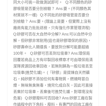
同大小可挑一款做測試即可。 Q:不同顏色的矽
膠吸管是否要分別檢驗？ Ans:要。(不同顏色其
材質就不一樣) Q:不同批的矽膠吸管是否要分
別檢驗？ Ans:要。(理論上是要，但實際上沒有
廠商有能力批批送檢，只有強化作業管理流程)
Q:矽膠可否在大自然中分解? Ans:可以自然中分
解，但矽膠非常耐用(這也是矽膠環保的原因)，
矽膠壽命比人類還長，要放到分解可能要超過
100年。 Q:矽膠可否丟到垃圾車? Ans:環保局
回覆若商品上方有印製回收標章才可由環保局清
潔隊資源回收車回收，若無則歸為一般垃圾丟至
垃圾車(進焚化爐)。 (『矽膠』是提煉自天然礦
石，純矽膠不添加任何有毒物質，燃燒時冒白
煙，無味無臭無毒，燒完化成白灰，因此可直接
丟棄於垃圾車，丟棄後可進焚化爐，對環境沒有
危害) Q:矽膠廢料可否回收? Ans:矽膠工廠在製
作過程中的下角料、廢料，有專門的回收工廠在