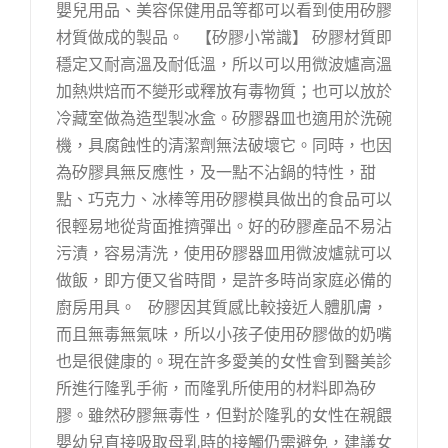
嬰兒用品、美容保健用品等都可以看到使用矽膠
材質做成的製品。 【矽膠小常識】 矽膠材質即
穩定又耐高溫及耐低溫，所以可以用微波爐高溫
加熱烘焙而不變形或釋放有毒物質；也可以放於
冷藏室做為造型製冰盒。矽膠器皿也適用於洗碗
機，具腐蝕性的清潔劑無法破壞它。同時，也因
為矽膠具無反應性，及一點不沾鍋的特性，甜
點、巧克力、冰棒等用矽膠模具做出的食品可以
很輕易地從背面推擠彈出。好的矽膠產品不易沾
污漬，容易清洗，使用矽膠器皿用微波爐就可以
做飯，即方便又省時間，是許多時尚家庭必備的
廚房用具。 矽膠因其質感比較接近人體肌膚，
而且無毒無氣味，所以小孩子使用矽膠做的奶嘴
也是很健康的。現在許多愛美的女性會到醫美診
所進行隆乳手術，而隆乳所使用的材料即為矽
膠。雖然矽膠無毒性，但對於隆乳的女性在親餵
嬰幼兒直接吸取母乳時的接觸仍需避免，建議女