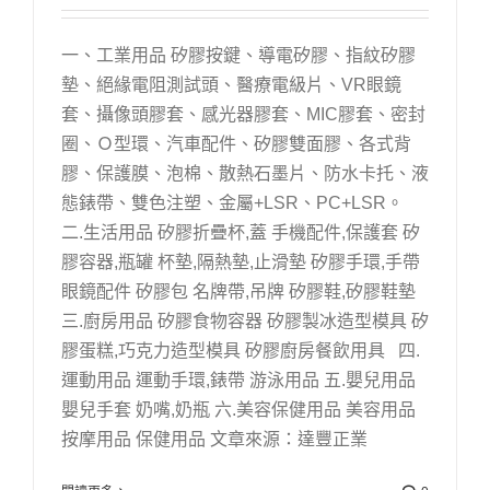
一、工業用品 矽膠按鍵、導電矽膠、指紋矽膠
墊、絕緣電阻測試頭、醫療電級片、VR眼鏡
套、攝像頭膠套、感光器膠套、MIC膠套、密封
圈、Ｏ型環、汽車配件、矽膠雙面膠、各式背
膠、保護膜、泡棉、散熱石墨片、防水卡托、液
態錶帶、雙色注塑、金屬+LSR、PC+LSR。
二.生活用品 矽膠折疊杯,蓋 手機配件,保護套 矽
膠容器,瓶罐 杯墊,隔熱墊,止滑墊 矽膠手環,手帶
眼鏡配件 矽膠包 名牌帶,吊牌 矽膠鞋,矽膠鞋墊
三.廚房用品 矽膠食物容器 矽膠製冰造型模具 矽
膠蛋糕,巧克力造型模具 矽膠廚房餐飲用具 四.
運動用品 運動手環,錶帶 游泳用品 五.嬰兒用品
嬰兒手套 奶嘴,奶瓶 六.美容保健用品 美容用品
按摩用品 保健用品 文章來源：達豐正業