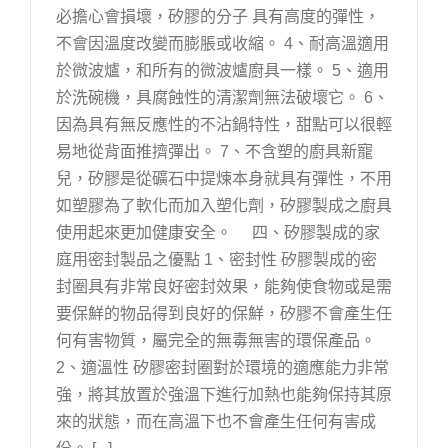
必擔心會損壞，矽膠的分子 具有高度的彈性，
不會因溫度改變而膨脹或收縮。 4、耐高溫適用
於微波爐，和所有的微波爐廚具一樣。 5、適用
於洗碗機，具腐蝕性的清潔劑無法破壞它。 6、
因為具有無反應性的不沾鍋特性，甜點可以很輕
易地從背面推擠彈出。 7、不含塑的廚具新寵
兒，矽膠是從礦石中提煉本身就具有彈性，不用
如塑膠為了軟化而加入塑化劑，矽膠製成之廚具
使用起來更加健康安全。 四、矽膠製成的家
庭用密封製品之優點 1、密封性 矽膠製成的密
封圈具有非常良好密封效果，能夠使食物或是需
要保鮮的物品得到良好的保鮮，矽膠不會產生任
何有害物質，屬完全的無毒無害的環保產品。
2、適溫性 矽膠密封圈對於環境的適應能力非常
強，將其放置於強溫下進行加熱也能夠保持其原
來的狀態，而在高溫下也不會產生任何有害成