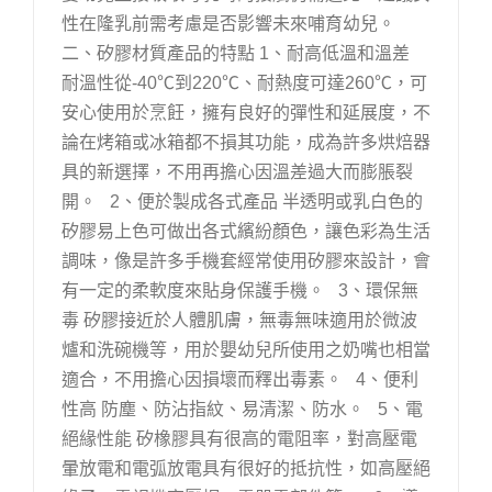
性在隆乳前需考慮是否影響未來哺育幼兒。
二、矽膠材質產品的特點 1、耐高低溫和溫差
耐溫性從-40℃到220℃、耐熱度可達260℃，可
安心使用於烹飪，擁有良好的彈性和延展度，不
論在烤箱或冰箱都不損其功能，成為許多烘焙器
具的新選擇，不用再擔心因溫差過大而膨脹裂
開。 2、便於製成各式產品 半透明或乳白色的
矽膠易上色可做出各式繽紛顏色，讓色彩為生活
調味，像是許多手機套經常使用矽膠來設計，會
有一定的柔軟度來貼身保護手機。 3、環保無
毒 矽膠接近於人體肌膚，無毒無味適用於微波
爐和洗碗機等，用於嬰幼兒所使用之奶嘴也相當
適合，不用擔心因損壞而釋出毒素。 4、便利
性高 防塵、防沾指紋、易清潔、防水。 5、電
絕緣性能 矽橡膠具有很高的電阻率，對高壓電
暈放電和電弧放電具有很好的抵抗性，如高壓絕