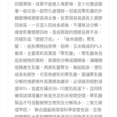
的廢棄物，就算不能進入堆肥場，至少也應該跟
著一般垃圾一起焚化處理掉。但是因聚乳酸的外
觀跟傳統塑膠長得太像，民眾很容易誤丟入塑膠
回收區，一旦混入回收系統後，不僅無法分解，
還會影響塑膠回收，造成再製的塑膠品質不良，
同樣形成「塑膠汙染」。 「綠色塑膠」聚乳
酸：，這些標榜由麥桿、稻桿、玉米做成的PLA
餐具，主要原料其實是「聚乳酸」。聚乳酸來自
這些植物的澱粉：將澱粉分解成糖精後，讓糖精
發酵產生乳酸，再將乳酸聚合、聯結起來，便形
成具有韌性、可受熱塑形的聚乳酸。要讓聚乳酸
分解的堆肥條件其實頗為嚴苛，必須達到相對濕
度90%，並處在攝氏58─70度的高溫下，且同時
確保該環境屬於氧氣充足的非密閉空間，聚乳酸
製品才可自動被微生物完全分解為水、二氧化碳
或甲烷。 聯合國最高環境科學家警告說，生物
降解塑料水瓶和購物袋是海洋垃圾無處不在的問