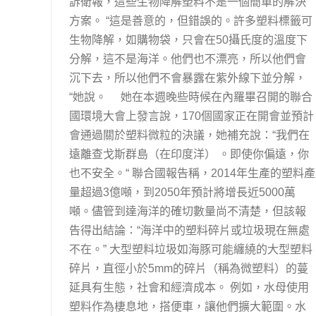
訴衛報，這些生物降解塑料不是一個簡單的解決
方案。 “這是善意的，但錯誤的。許多塑料標籤可
生物降解，如購物袋，只會在50攝氏度的溫度下
分解，這不是海洋。他們也不漂亮，所以他們會
沉下去，所以他們不會暴露在紫外線下並分解，
“她說。 她在本週晚些時候在內羅畢召開的聯合
國環境大會上發言說，170個國家正在開會並預計
會通過關於塑料微粒的決議，她補充說：“我們在
遠離查戈斯群島（在印度洋） 。即使你偏遠，你
也不安全。“ 聯合國報告稱，2014年生產的塑料產
量超過3億噸，到2050年預計將增長近5000萬
噸。儘管到達海洋的確切數量尚不清楚，但該報
告得出結論：“海洋中的塑料碎片或垃圾現在無處
不在。” 大型塑料垃圾如海豚可能纏繞的大型塑料
碎片，直徑小於5mm的碎片（稱為微塑料）的蔓
延具有生態，社會和經濟成本。 例如，水母使用
塑料作為棲息地，搭便車，讓他們擴大範圍。水