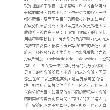
就算裡面加了米糠、玉米澱粉、PLA等自然可能
分解的成分，變成小片之後依然還是塑膠，一點
都不環保，反而因為目前的回收技術尚無法將自
然成分與塑膠分開，所以讓這些材質更難進入回
收體系。說直白一點：用添加自然成分的塑膠比
用純塑膠更糟糕！ 可完全分解的塑膠 - PLA PLA
是把來自麥桿、稻稈、玉米等植物中的澱粉和纖
維素，經過發酵後產生乳酸，再將乳酸聚合之後
形成聚乳酸 （polylactic acid, polylactide），也就
是PLA。 PLA是一種生物可分解的高分子材料，
是真正的可分解塑膠。不過，PLA的分解，需要
發生在60℃以上高溫高濕，還要有厭氧菌的環
境，如果所有環境條件均符合，PLA有可能在60
天內分解完畢，如果是放在不同的環境中，分解
的期間就會需要更長時間，當PLA的製品進入海
洋，會讓PLA更不容易被分解。所以，也別天真