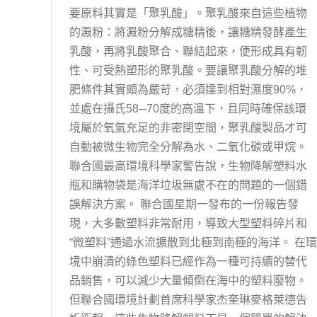
要原料其實是「聚乳酸」。聚乳酸來自這些植物
的澱粉：將澱粉分解成糖精後，讓糖精發酵產生
乳酸，再將乳酸聚合、聯結起來，便形成具有韌
性、可受熱塑形的聚乳酸。要讓聚乳酸分解的堆
肥條件其實頗為嚴苛，必須達到相對濕度90%，
並處在攝氏58─70度的高溫下，且同時確保該環
境屬於氧氣充足的非密閉空間，聚乳酸製品才可
自動被微生物完全分解為水、二氧化碳或甲烷。
聯合國最高環境科學家警告說，生物降解塑料水
瓶和購物袋是海洋垃圾無處不在的問題的一個錯
誤解決方案。 聯合國星期一發布的一份報告發
現，大多數塑料非常耐用，導致大型塑料碎片和
“微塑料”通過水流擴散到北極到南極的海洋。 在環
境中崩潰的綠色塑料已經作為一種可持續的替代
品銷售，可以減少大量傾倒在海中的塑料廢物。
但聯合國環境計劃首席科學家杰奎琳麥格萊德告