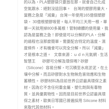
的以為，PLA塑膠袋只要放在那，就會自己化成
空氣跟水：絕對沒這回事。 台灣的塑膠用量大，
當務之急是「減量」 台灣一年使用165億個塑膠
袋， 30億根塑膠吸管。每人平均三天用一根，單
單一天就用掉800多萬根！管制總體的使用量，我
認為是當務之急！即使是可以分解的PLA，分解
的過程也沒那麼簡單，需要配合特定的溫度、濕
度條件，才有機會可以完全分解。所以「減量」
才是根本之道。 文章來源：ｕｄｎ元氣網 - 生活
智慧王 矽膠可分解及環保嗎? 矽膠
（Silicone）容易分解，可沉積至水底淤泥，在土
壤中分解。而且矽膠對水生物無危害效應和生物
蓄積性。 矽膠材料為目前世界公認最具環保之素
材，因為它不含任何重金屬、塑化劑與有毒物
質，並具優異物性。因而是目前世界公認最具環
保之素材，歐美日等國已普遍採用 Silicone 材料
來取代其他材料。