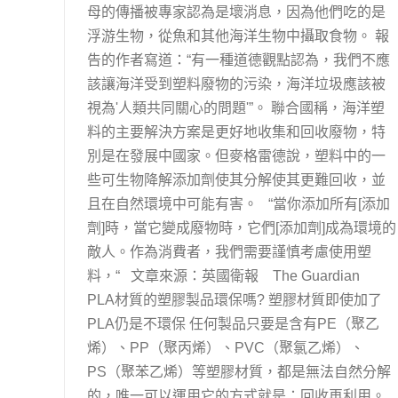
母的傳播被專家認為是壞消息，因為他們吃的是
浮游生物，從魚和其他海洋生物中攝取食物。 報
告的作者寫道：“有一種道德觀點認為，我們不應
該讓海洋受到塑料廢物的污染，海洋垃圾應​​該被
視為'人類共同關心的問題'”。 聯合國稱，海洋塑
料的主要解決方案是更好地收集和回收廢物，特
別是在發展中國家。但麥格雷德說，塑料中的一
些可生物降解添加劑使其分解使其更難回收，並
且在自然環境中可能有害。 “當你添加所有[添加
劑]時，當它變成廢物時，它們[添加劑]成為環境的
敵人。作為消費者，我們需要謹慎考慮使用塑
料，“ 文章來源：英國衛報 The Guardian
PLA材質的塑膠製品環保嗎? 塑膠材質即使加了
PLA仍是不環保 任何製品只要是含有PE（聚乙
烯）、PP（聚丙烯）、PVC（聚氯乙烯）、
PS（聚苯乙烯）等塑膠材質，都是無法自然分解
的，唯一可以運用它的方式就是：回收再利用。