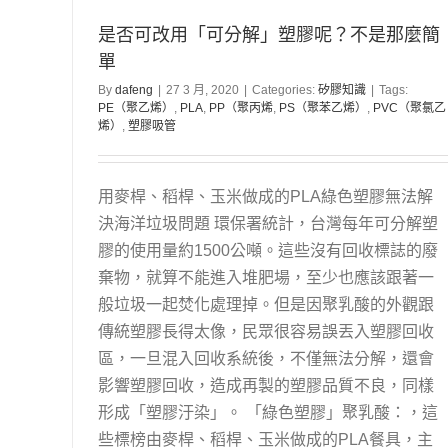
是否可改用「可分解」塑膠呢？不是那麼簡
單
By
dafeng
|
27 3 月, 2020
|
Categories:
矽膠知識
|
Tags:
PE（聚乙烯）
,
PLA
,
PP（聚丙烯
,
PS（聚苯乙烯）
,
PVC（聚氯乙
烯）
,
塑膠吸管
用麥桿、稻桿、玉米做成的PLA綠色塑膠無法解
決海洋垃圾問題 環保署統計，台灣每年可分解塑
膠的使用量約1500公噸。這些沒有回收標誌的廢
棄物，就算不能進入堆肥場，至少也應該跟著一
般垃圾一起焚化處理掉。但是因聚乳酸的外觀跟
傳統塑膠長得太像，民眾很容易誤丟入塑膠回收
區，一旦混入回收系統後，不僅無法分解，還會
影響塑膠回收，造成再製的塑膠品質不良，同樣
形成「塑膠汙染」。 「綠色塑膠」聚乳酸：，這
些標榜由麥桿、稻桿、玉米做成的PLA餐具，主