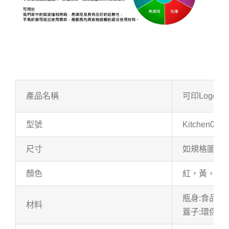
產品名稱
可印Logo
型號
Kitchen08
尺寸
如規格圖
顏色
紅，黃，綠
瓶身:食品級
材料
蓋子:環保PP