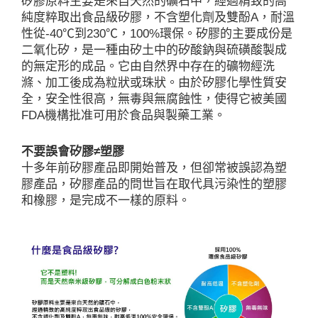
矽膠原料主要是來自天然的礦石中，經過精致的高
純度粹取出食品級矽膠，不含塑化劑及雙酚A，耐溫
性從-40℃到230℃，100%環保。矽膠的主要成份是
二氧化矽，是一種由矽土中的矽酸鈉與硫磺酸製成
的無定形的成品。它由自然界中存在的礦物經洗
滌、加工後成為粒狀或珠狀。由於矽膠化學性質安
全，安全性很高，無毒與無腐蝕性，使得它被美國
FDA機構批准可用於食品與製藥工業。
不要誤會矽膠≠塑膠
十多年前矽膠產品即開始普及，但卻常被誤認為塑
膠產品，矽膠產品的問世旨在取代具污染性的塑膠
和橡膠，是完成不一樣的原料。