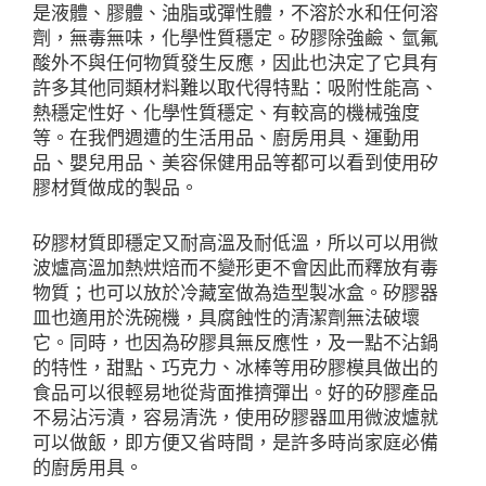
是液體、膠體、油脂或彈性體，不溶於水和任何溶
劑，無毒無味，化學性質穩定。矽膠除強鹼、氫氟
酸外不與任何物質發生反應，因此也決定了它具有
許多其他同類材料難以取代得特點：吸附性能高、
熱穩定性好、化學性質穩定、有較高的機械強度
等。在我們週遭的生活用品、廚房用具、運動用
品、嬰兒用品、美容保健用品等都可以看到使用矽
膠材質做成的製品。
矽膠材質即穩定又耐高溫及耐低溫，所以可以用微
波爐高溫加熱烘焙而不變形更不會因此而釋放有毒
物質；也可以放於冷藏室做為造型製冰盒。矽膠器
皿也適用於洗碗機，具腐蝕性的清潔劑無法破壞
它。同時，也因為矽膠具無反應性，及一點不沾鍋
的特性，甜點、巧克力、冰棒等用矽膠模具做出的
食品可以很輕易地從背面推擠彈出。好的矽膠產品
不易沾污漬，容易清洗，使用矽膠器皿用微波爐就
可以做飯，即方便又省時間，是許多時尚家庭必備
的廚房用具。