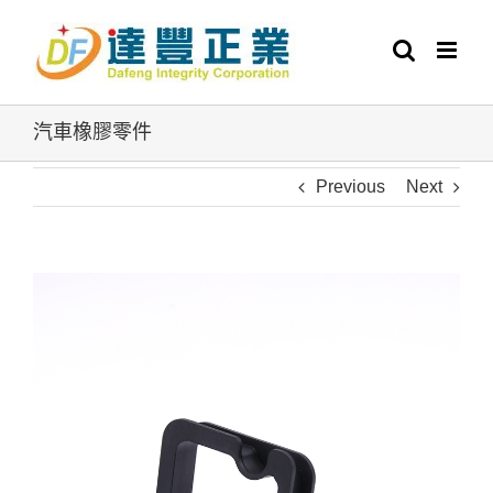
Skip
to
content
汽車橡膠零件
Previous
Next
View
Larger
Image