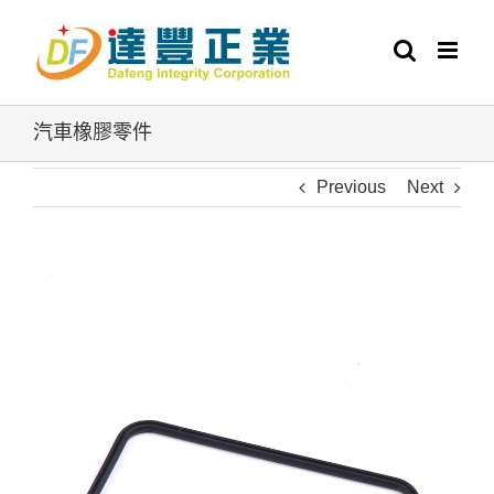
Skip
to
content
汽車橡膠零件
Previous
Next
View
Larger
Image