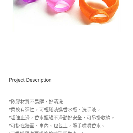
Project Description
*矽膠材質不易髒，好清洗
*柔軟有彈性，可輕鬆裝進香水瓶、洗手液。
*超強止滑，香水瓶罐不滑動好安全，可吊掛收納。
*可掛在牆面、車內、包包上，隨手噴噴香水。