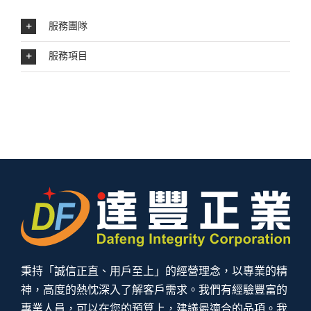
服務團隊
服務項目
秉持「誠信正直、用戶至上」的經營理念，以專業的精
神，高度的熱忱深入了解客戶需求。我們有經驗豐富的
專業人員，可以在您的預算上，建議最適合的品項。我