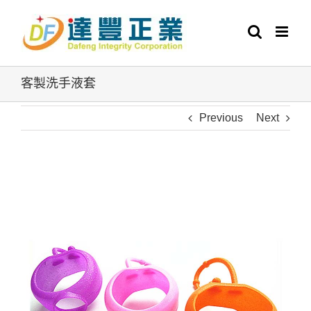
Skip
to
content
客製洗手液套
Previous
Next
View
Larger
Image