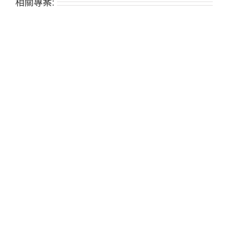
相關專案: