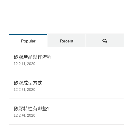
Comments
Popular
Recent
矽膠產品製作流程
12 2 月, 2020
矽膠成型方式
12 2 月, 2020
矽膠特性有哪些?
12 2 月, 2020