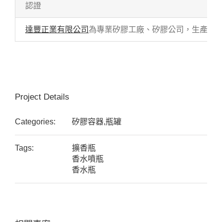
認證
達豐正業有限公司
為專業矽膠工廠、矽膠公司，生產各式
Project Details
Categories:
矽膠容器,瓶罐
Tags:
擴香瓶
香水噴瓶
香水瓶