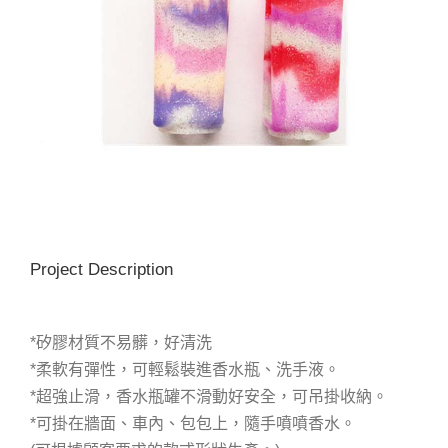
Project Description
*矽膠材質不易髒，好清洗
*柔軟有彈性，可輕鬆裝進香水瓶、洗手液。
*超強止滑，香水瓶罐不滑動好安全，可吊掛收納。
*可掛在牆面、車內、包包上，隨手噴噴香水。