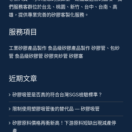
們服務客群位於台北、桃園、新竹、台中、台南、高
雄，提供專業完善的矽膠客製化服務。
服務項目
工業矽膠產品製作
食品級矽膠產品製作
矽膠管、包紗
管
食品級矽膠管
矽膠夾紗管
矽膠塞
近期文章
矽膠吸管是否真的符合台灣SGS檢驗標準？
限制使用塑膠吸管後的替代品 — 矽膠吸管
矽膠原料價格再衝新高！下游原料短缺出現減產停
產