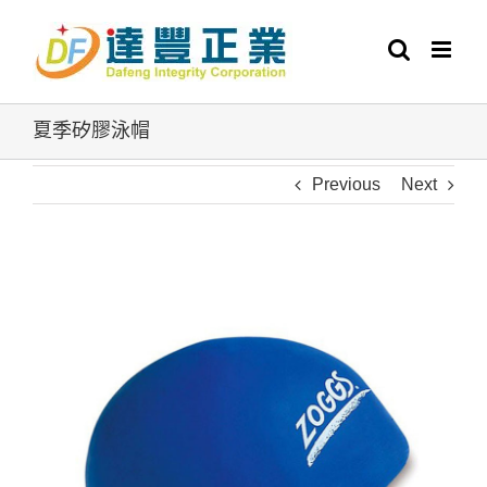
Skip
to
content
夏季矽膠泳帽
Previous
Next
View
Larger
Image