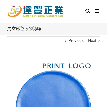
Skip
to
content
男女彩色矽膠泳帽
Previous
Next
View
Larger
Image