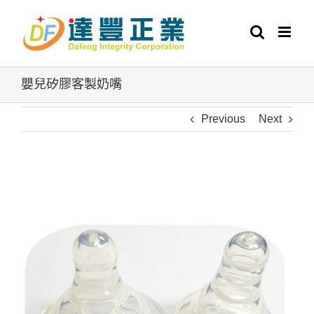
Skip
to
content
嬰兒矽膠客製奶嘴
Previous
Next
View
Larger
Image