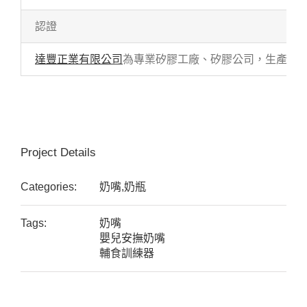
認證
達豐正業有限公司
為專業矽膠工廠、矽膠公司，生產各式
Project Details
Categories:
奶嘴,奶瓶
Tags:
奶嘴
嬰兒安撫奶嘴
輔食訓練器